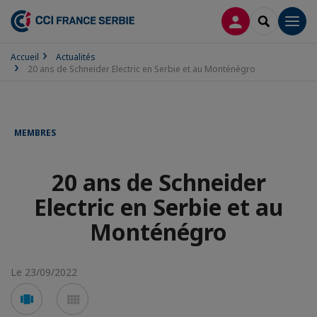
CONNEXION
RECHERCH
Men
Accueil
Actualités
20 ans de Schneider Electric en Serbie et au Monténégro
MEMBRES
20 ans de Schneider
Electric en Serbie et au
Monténégro
Le 23/09/2022
Voir
Voir
en
en