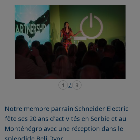
mode
mode
carousel
mosaïque
1
/
3
Notre membre parrain Schneider Electric
fête ses 20 ans d'activités en Serbie et au
Monténégro avec une réception dans le
splendide Beli Dvor.