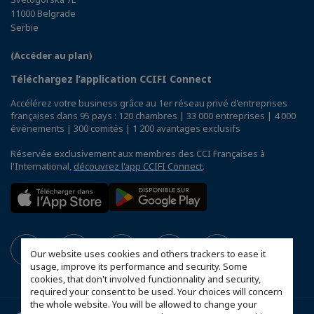
11000 Belgrade
Serbie
(Accéder au plan)
Téléchargez l’application CCIFI Connect
Accélérez votre business grâce au 1er réseau privé d'entreprises
françaises dans 95 pays : 120 chambres | 33 000 entreprises | 4 000
événements | 300 comités | 1 200 avantages exclusifs
Réservée exclusivement aux membres des CCI Françaises à
l'International,
découvrez l'app CCIFI Connect
.
Our website uses cookies and others trackers to ease it
usage, improve its performance and security. Some
cookies, that don't involved functionnality and security,
required your consent to be used. Your choices will concern
the whole website. You will be allowed to change your