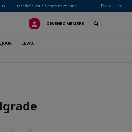
Français
ous
Inscrivez-vous à notre newsletter
CONNEXION
RECHERCHER
DEVENEZ MEMBRE
NJOUR
CEBAC
lgrade