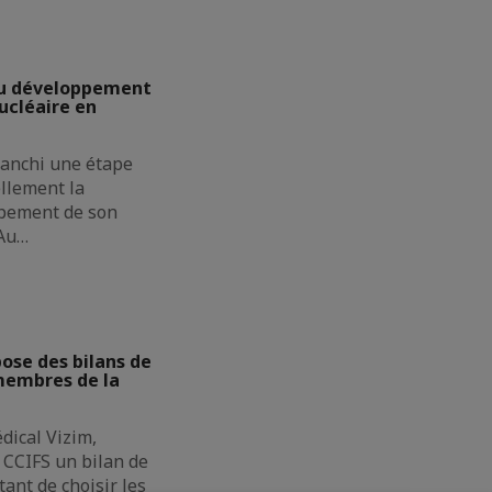
u développement
cléaire en
ranchi une étape
ellement la
pement de son
 Au…
se des bilans de
membres de la
dical Vizim,
CCIFS un bilan de
ant de choisir les