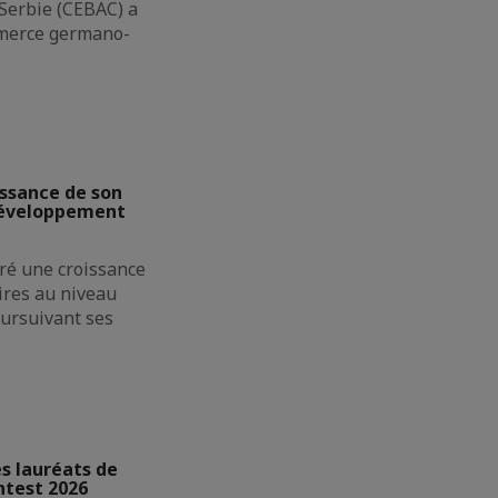
erbie (CEBAC) a
merce germano-
…
issance de son
 développement
ré une croissance
aires au niveau
oursuivant ses
s lauréats de
ntest 2026