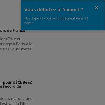
Fermer
Vous débutez à l'export ?
Nos experts vous accompagnent dans 93
pays !
urs de France
ez d’être en
assage à Paris à la
sir de vous inviter
er pour UŠĆE BeeZ
n record du
ateurs marque une
Festival du Film