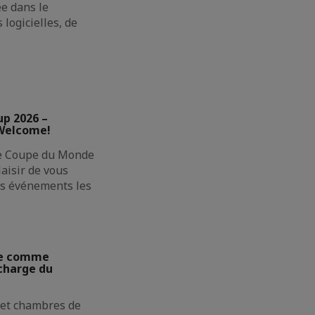
ée dans le
logicielles, de
up 2026 –
 Welcome!
ne Coupe du Monde
laisir de vous
des événements les
ie comme
charge du
 et chambres de