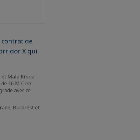
 contrat de
orridor X qui
i et Mala Krsna
t de 16 M € en
grade avec ce
rade, Bucarest et