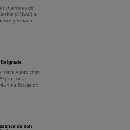
 et chambres de
erbie (CEBAC) a
merce germano-
…
 Belgrade
e notre Apéro chez
9 juin, nous
réunir à l’occasion
issance de son