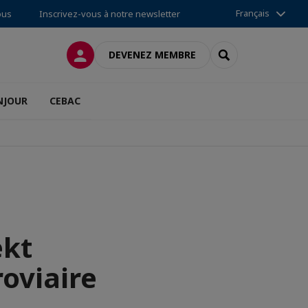
Français
ous
Inscrivez-vous à notre newsletter
CONNEXION
RECHERCHER
DEVENEZ MEMBRE
NJOUR
CEBAC
ekt
roviaire