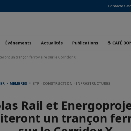
Contactez-n
Événements
Actualités
Publications
☕ CAFÉ BO
teront un trançon ferroviaire sur le Corridor X
DER • MEMBRES
BTP - CONSTRUCTION - INFRASTRUCTURES
las Rail et Energoproj
iteront un trançon fer
sur le Corridor X