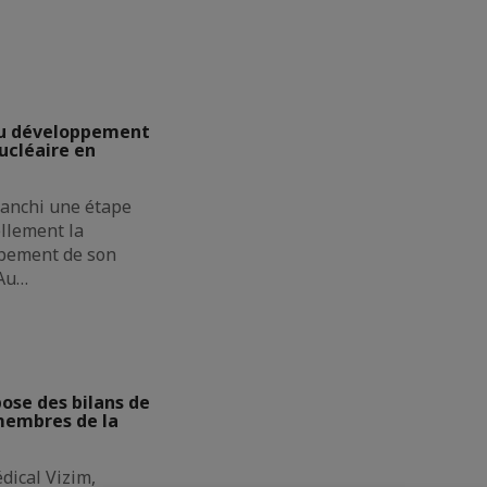
u développement
cléaire en
ranchi une étape
ellement la
pement de son
 Au…
se des bilans de
membres de la
dical Vizim,