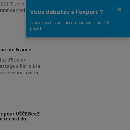
CCIFS un bilan de
Fermer
ant de choisir les
Vous débutez à l'export ?
Nos experts vous accompagnent dans 93
pays !
urs de France
ez d’être en
assage à Paris à la
sir de vous inviter
er pour UŠĆE BeeZ
n record du