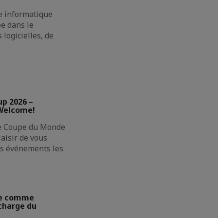
e informatique
ée dans le
logicielles, de
up 2026 –
 Welcome!
ne Coupe du Monde
laisir de vous
des événements les
ie comme
charge du