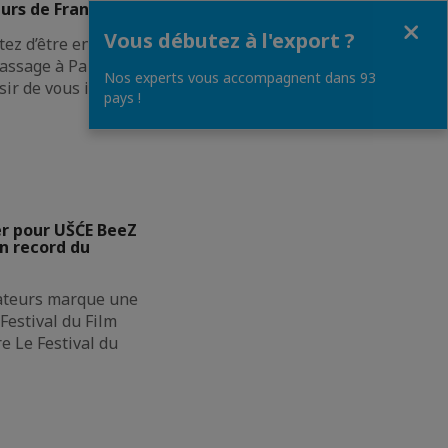
urs de France
Fermer
Vous débutez à l'export ?
ez d’être en
assage à Paris à la
Nos experts vous accompagnent dans 93
sir de vous inviter
pays !
er pour UŠĆE BeeZ
n record du
ateurs marque une
Festival du Film
e Le Festival du