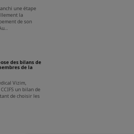
ranchi une étape
ellement la
pement de son
 Au…
se des bilans de
membres de la
dical Vizim,
CCIFS un bilan de
ant de choisir les