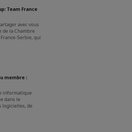
Cup: Team France
rtager avec vous
pe de la Chambre
France-Serbie, qui
au membre :
e informatique
ée dans le
logicielles, de