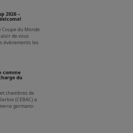
up 2026 –
 Welcome!
ne Coupe du Monde
laisir de vous
des événements les
ie comme
charge du
 et chambres de
erbie (CEBAC) a
merce germano-
…