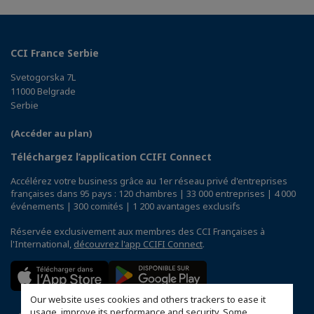
CCI France Serbie
Svetogorska 7L
11000 Belgrade
Serbie
(Accéder au plan)
Téléchargez l’application CCIFI Connect
Accélérez votre business grâce au 1er réseau privé d'entreprises
françaises dans 95 pays : 120 chambres | 33 000 entreprises | 4 000
événements | 300 comités | 1 200 avantages exclusifs
Réservée exclusivement aux membres des CCI Françaises à
l'International,
découvrez l'app CCIFI Connect
.
Our website uses cookies and others trackers to ease it
usage, improve its performance and security. Some