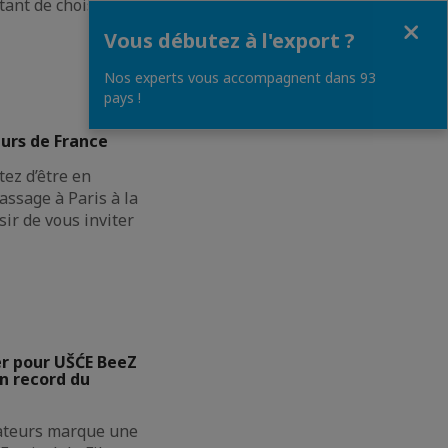
ant de choisir les
Fermer
Vous débutez à l'export ?
Nos experts vous accompagnent dans 93
pays !
urs de France
ez d’être en
assage à Paris à la
sir de vous inviter
er pour UŠĆE BeeZ
n record du
ateurs marque une