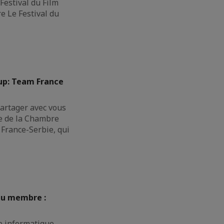
Festival du Film
e Le Festival du
Cup: Team France
rtager avec vous
pe de la Chambre
France-Serbie, qui
au membre :
e informatique