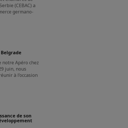
erbie (CEBAC) a
merce germano-
…
 Belgrade
e notre Apéro chez
9 juin, nous
réunir à l’occasion
issance de son
 développement