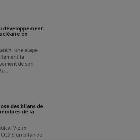
u développement
cléaire en
ranchi une étape
ellement la
pement de son
 Au…
se des bilans de
membres de la
dical Vizim,
CCIFS un bilan de