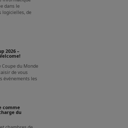
ée dans le
logicielles, de
up 2026 –
 Welcome!
ne Coupe du Monde
laisir de vous
des événements les
ie comme
charge du
 et chambres de