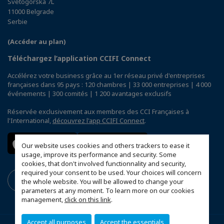
Svetogorska 7L
11000 Belgrade
Serbie
(Accéder au plan)
Téléchargez l’application CCIFI Connect
Accélérez votre business grâce au 1er réseau privé d'entreprises
françaises dans 95 pays : 120 chambres | 33 000 entreprises | 4 000
événements | 300 comités | 1 200 avantages exclusifs
Réservée exclusivement aux membres des CCI Françaises à
l'International,
découvrez l'app CCIFI Connect
.
Our website uses cookies and others trackers to ease it
usage, improve its performance and security. Some
cookies, that don't involved functionnality and security,
required your consent to be used. Your choices will concern
the whole website. You will be allowed to change your
parameters at any moment. To learn more on our cookies
management,
click on this link
.
Accept all purposes
Accept the essentials