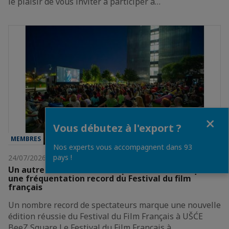
le plaisir de vous inviter à participer à…
Fermer
Vous débutez à l'export ?
MEMBRES
Nos experts vous accompagnent dans 93
pays !
24/07/2026
Un autre succès festivalier pour UŠĆE BeeZ Square :
une fréquentation record du Festival du film
français
Un nombre record de spectateurs marque une nouvelle
édition réussie du Festival du Film Français à UŠĆE
BeeZ Square Le Festival du Film Français à…