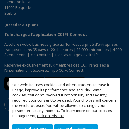
Svetogorska 7L
11000 Belgrade
Serbie
(Accéder au plan)
Téléchargez l’application CCIFI Connect
Accélérez votre business grâce au 1er réseau privé d'entreprises
françaises dans 95 pays : 120 chambres | 33 000 entreprises | 4 000
événements | 300 comités | 1 200 avantages exclusifs
Réservée exclusivement aux membres des CCI Françaises à
l'International,
découvrez l'app CCIFI Connect
.
Our website uses cookies and others trackers to ease it
usage, improve its performance and security. Some
cookies, that don't involved functionnality and security,
required your consent to be used. Your choices will concern
the whole website. You will be allowed to change your
parameters at any moment. To learn more on our cookies
management,
click on this link
.
Accept all purposes
Accept the essentials