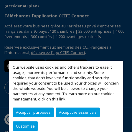
(Accéder au plan)
Téléchargez l’application CCIFI Connect
Accélérez votre business grâce au 1er réseau privé d'entreprises
françaises dans 95 pays : 120 chambres | 33 000 entreprises | 4 000
événements | 300 comités | 1 200 avantages exclusifs
Réservée exclusivement aux membres des CCI Françaises à
l'International,
découvrez l'app CCIFI Connect
.
Our website uses cookies and others trackers to ease it
usage, improve its performance and security. Some
cookies, that don't involved functionnality and security,
required your consent to be used. Your choices will concern
the whole website. You will be allowed to change your
parameters at any moment. To learn more on our cookies
management,
click on this link
.
Accept all purposes
Accept the essentials
Customize