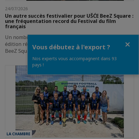
24/07/2026
Un autre succès festivalier pour UŠĆE BeeZ Square :
une fréquentation record du Festival du film
français
Un nombre record de spectateurs marque une nouvelle
Fermer
édition réussie du Festival du Film Français à UŠĆE
Vous débutez à l'export ?
BeeZ Square Le Festival du Film Français à…
Nos experts vous accompagnent dans 93
pays !
LA CHAMBRE