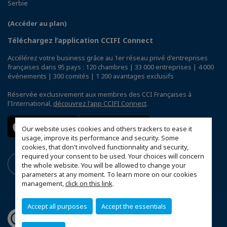
Serbie
(Accéder au plan)
Téléchargez l’application CCIFI Connect
Accélérez votre business grâce au 1er réseau privé d'entreprises
françaises dans 95 pays : 120 chambres | 33 000 entreprises | 4 000
événements | 300 comités | 1 200 avantages exclusifs
Réservée exclusivement aux membres des CCI Françaises à
l'International,
découvrez l'app CCIFI Connect
.
Our website uses cookies and others trackers to ease it
usage, improve its performance and security. Some
cookies, that don't involved functionnality and security,
required your consent to be used. Your choices will concern
the whole website. You will be allowed to change your
parameters at any moment. To learn more on our cookies
management,
click on this link
.
Accept all purposes
Accept the essentials