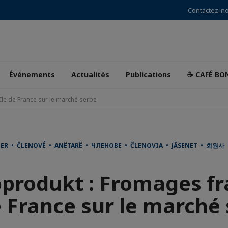
Contactez-n
Événements
Actualités
Publications
☕ CAFÉ BO
le de France sur le marché serbe
DER • ČLENOVÉ • ANËTARË • ЧЛЕНОВЕ • ČLENOVIA • JÄSENET • 회원
produkt : Fromages fr
e France sur le marché