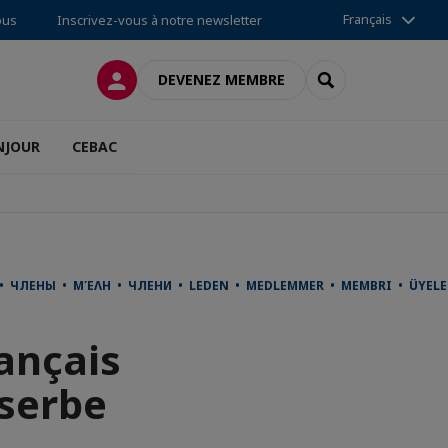
Français
ous
Inscrivez-vous à notre newsletter
CONNEXION
RECHERCHER
DEVENEZ MEMBRE
NJOUR
CEBAC
사 • ЧЛЕНЫ • ΜΈΛΗ • ЧЛЕНИ • LEDEN • MEDLEMMER • MEMBRI • ÜYE
ançais
 serbe