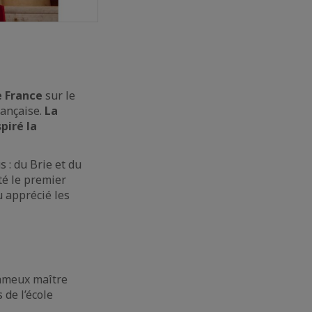
e France
sur le
rançaise.
La
piré la
 : du Brie et du
té le premier
 apprécié les
fameux maître
de l’école