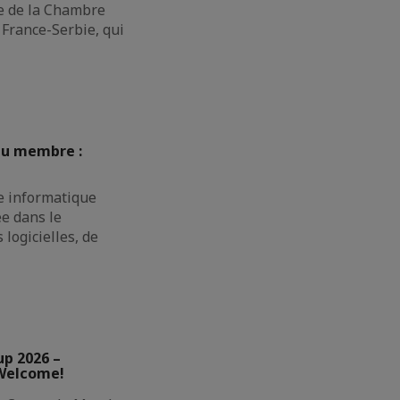
pe de la Chambre
France-Serbie, qui
au membre :
e informatique
ée dans le
logicielles, de
up 2026 –
 Welcome!