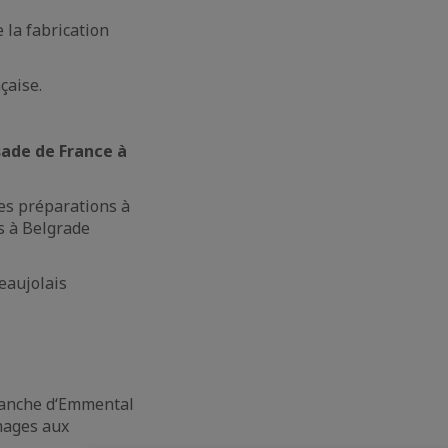
 la fabrication
çaise.
ade de France à
es préparations à
s à Belgrade
eaujolais
Tranche d‘Emmental
omages aux