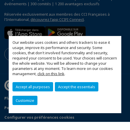
événements | 300 comités | 1 200 avantages exclusifs
Réservée exclusivement aux membres des CCI Françaises à
l'International,
découvrez l'app CCIFI Connect
.
Our website uses cookies and others trackers to ease it
usage, improve its performance and security. Some
cookies, that don't involved functionnality and security,
required your consent to be used. Your choices will concern
the whole website. You will be allowed to change your
parameters at any moment. To learn more on our cookies
management,
click on this link
.
Accept all purposes
Accept the essentials
Plan du site
Mentions légales
Customize
Politique de confidentialité
Configurer vos préférences cookies
© 2026 CCI France Serbie