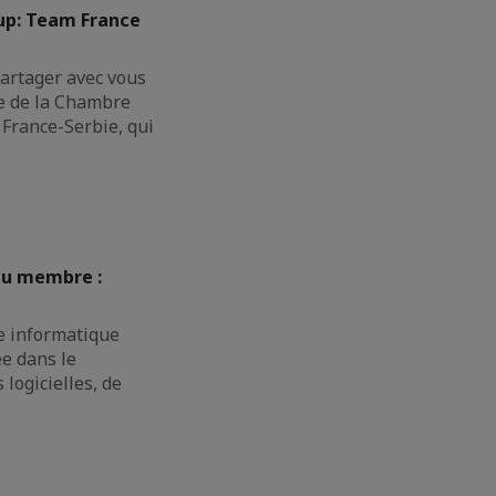
Cup: Team France
rtager avec vous
pe de la Chambre
France-Serbie, qui
au membre :
e informatique
ée dans le
logicielles, de