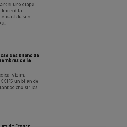
ranchi une étape
ellement la
pement de son
 Au…
se des bilans de
membres de la
dical Vizim,
CCIFS un bilan de
ant de choisir les
urs de France