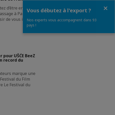
Fermer
ez d’être en
Vous débutez à l'export ?
assage à Paris à la
sir de vous inviter
Nos experts vous accompagnent dans 93
pays !
er pour UŠĆE BeeZ
n record du
ateurs marque une
Festival du Film
e Le Festival du