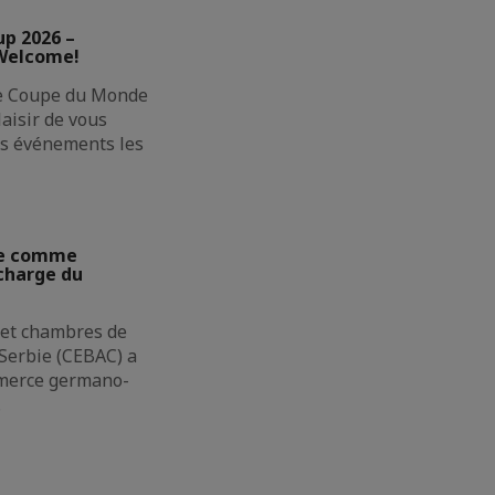
up 2026 –
 Welcome!
ne Coupe du Monde
laisir de vous
des événements les
ie comme
charge du
 et chambres de
erbie (CEBAC) a
merce germano-
…