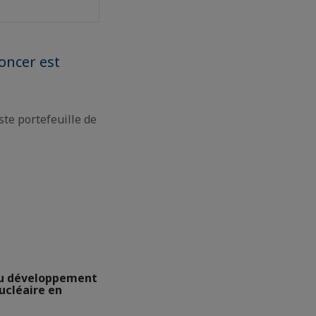
ncer est
te portefeuille de
u développement
cléaire en