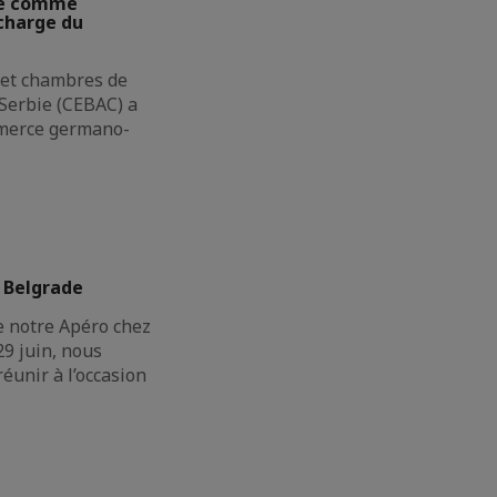
ie comme
charge du
 et chambres de
erbie (CEBAC) a
merce germano-
…
 Belgrade
e notre Apéro chez
9 juin, nous
réunir à l’occasion