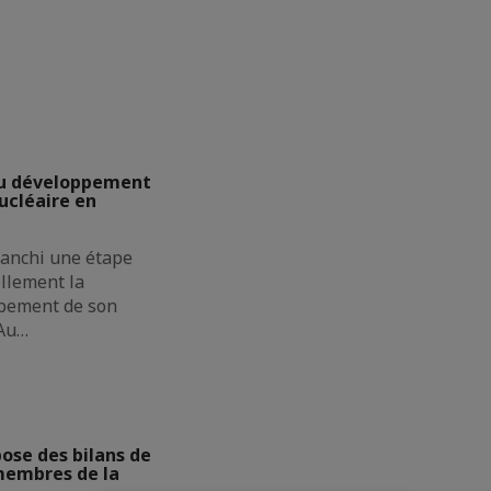
u développement
cléaire en
ranchi une étape
ellement la
pement de son
 Au…
se des bilans de
membres de la