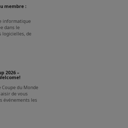
au membre :
e informatique
ée dans le
logicielles, de
up 2026 –
 Welcome!
ne Coupe du Monde
laisir de vous
des événements les