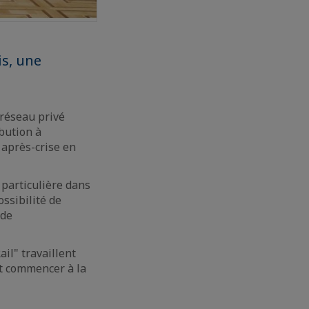
is, une
 réseau privé
ibution à
 après-crise en
 particulière dans
ssibilité de
 de
il" travaillent
it commencer à la