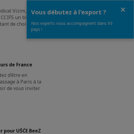
Fermer
dical Vizim,
Vous débutez à l'export ?
CCIFS un bilan de
Nos experts vous accompagnent dans 93
ant de choisir les
pays !
urs de France
ez d’être en
assage à Paris à la
sir de vous inviter
er pour UŠĆE BeeZ