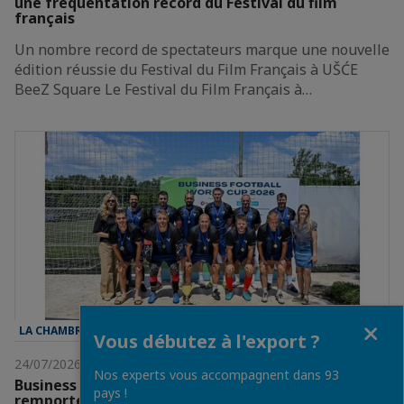
une fréquentation record du Festival du film
français
Un nombre record de spectateurs marque une nouvelle
édition réussie du Festival du Film Français à UŠĆE
BeeZ Square Le Festival du Film Français à…
Fermer
LA CHAMBRE
Vous débutez à l'export ?
24/07/2026
Nos experts vous accompagnent dans 93
Business Football World Cup: Team France
pays !
remporte la victoire