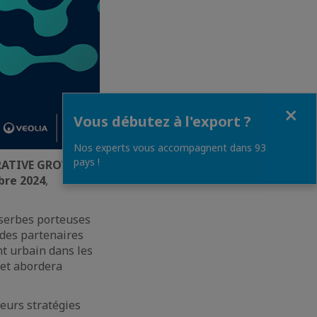
Fermer
Vous débutez à l'export ?
Nos experts vous accompagnent dans 93
pays !
RATIVE GROWTH:
bre 2024
,
 serbes porteuses
 des partenaires
nt urbain dans les
 et abordera
eurs stratégies