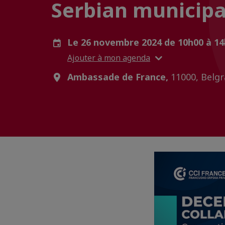
Serbian municipal
Le 26 novembre 2024 de 10h00 à 1
Ajouter à mon agenda
Ambassade de France,
11000, Belgr