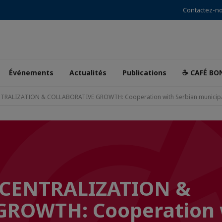
Contactez-n
Événements
Actualités
Publications
☕ CAFÉ BO
NTRALIZATION & COLLABORATIVE GROWTH: Cooperation with Serbian municipa
ECENTRALIZATION &
GROWTH: Cooperation 