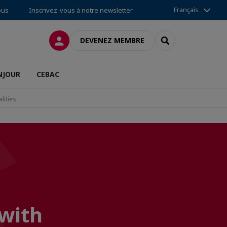
Français
ous
Inscrivez-vous à notre newsletter
CONNEXION
RECHERCHER
DEVENEZ MEMBRE
NJOUR
CEBAC
lities
with