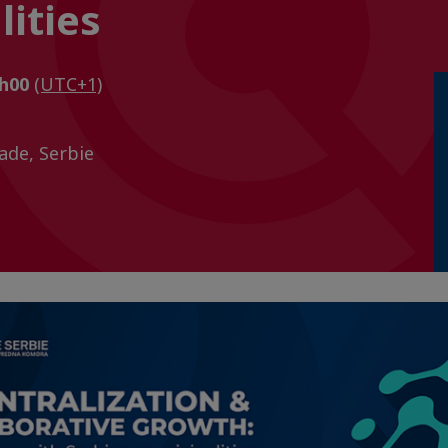
ities
4h00
(UTC+1)
ade, Serbie