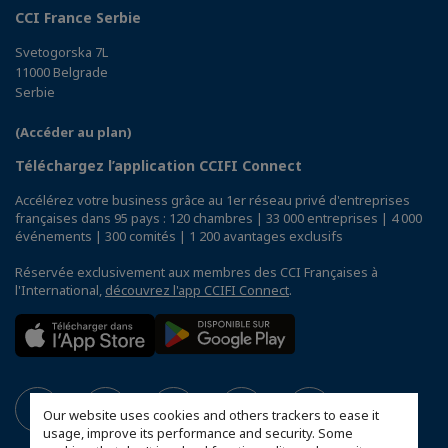
CCI France Serbie
Svetogorska 7L
11000 Belgrade
Serbie
(Accéder au plan)
Téléchargez l’application CCIFI Connect
Accélérez votre business grâce au 1er réseau privé d'entreprises
françaises dans 95 pays : 120 chambres | 33 000 entreprises | 4 000
événements | 300 comités | 1 200 avantages exclusifs
Réservée exclusivement aux membres des CCI Françaises à
l'International,
découvrez l'app CCIFI Connect
.
Our website uses cookies and others trackers to ease it
usage, improve its performance and security. Some