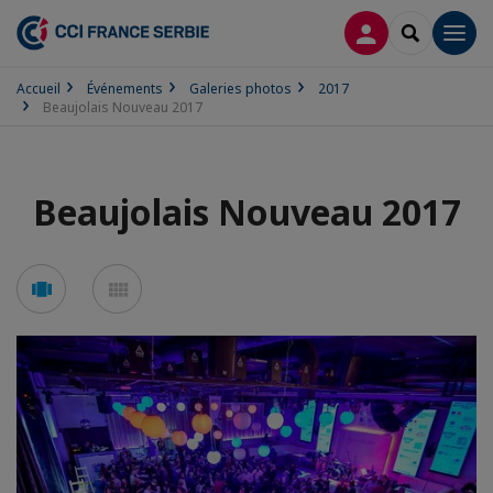
CONNEXION
RECHERCH
Men
Accueil
Événements
Galeries photos
2017
Beaujolais Nouveau 2017
Beaujolais Nouveau 2017
Voir
Voir
en
en
mode
mode
carousel
mosaïque