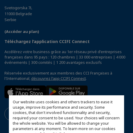
Svetogorska 7L
11000 Belgrade
Serbie
(Accéder au plan)
Téléchargez l’application CCIFI Connect
Accélérez votre business grâce au 1er réseau privé d'entreprises
françaises dans 95 pays : 120 chambres | 33 000 entreprises | 4 000
événements | 300 comités | 1 200 avantages exclusifs
Réservée exclusivement aux membres des CCI Françaises à
l'International,
découvrez l'app CCIFI Connect
.
Our website uses cookies and others trackers to ease it
usage, improve its performance and security. Some
cookies, that don't involved functionnality and security,
required your consent to be used. Your choices will concern
the whole website. You will be allowed to change your
parameters at any moment. To learn more on our cookies