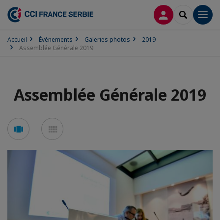
CONNEXION
RECHERCH
Men
Accueil
Événements
Galeries photos
2019
Assemblée Générale 2019
Assemblée Générale 2019
Voir
Voir
en
en
mode
mode
carousel
mosaïque