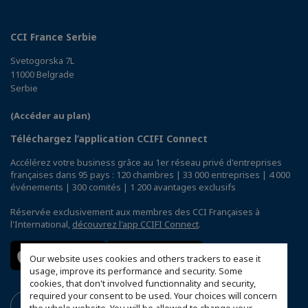
CCI France Serbie
Svetogorska 7L
11000 Belgrade
Serbie
(Accéder au plan)
Téléchargez l’application CCIFI Connect
Accélérez votre business grâce au 1er réseau privé d'entreprises
françaises dans 95 pays : 120 chambres | 33 000 entreprises | 4 000
événements | 300 comités | 1 200 avantages exclusifs
Réservée exclusivement aux membres des CCI Françaises à
l'International,
découvrez l'app CCIFI Connect
.
Our website uses cookies and others trackers to ease it
usage, improve its performance and security. Some
cookies, that don't involved functionnality and security,
required your consent to be used. Your choices will concern