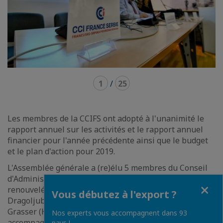
1
/
25
Les membres de la CCIFS ont adopté à l'unanimité le
rapport annuel sur les activités et le rapport annuel
financier pour l'année précédente ainsi que le budget
et le plan d'action pour 2019.
L'Assemblée générale a (re)élu 5 membres du Conseil
d'Administration de la Chambre. Trois membres qui ont
Fermer
renouvelé leur mandat pour deux ans sont :
Vous débutez à l'export ?
Dragoljub Damljanovic (Schneider Electric), Eric
Grasser (Hit Auto), François Allain (Veolia). Ils seront
Nos experts vous accompagnent dans 93
accompagnés cette année par les nouveaux membres
pays !