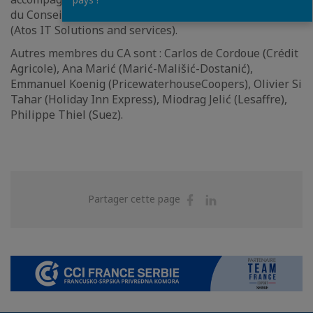
du Conseil : Eric Fani (Streit Groupe) et Dragan Stokic
(Atos IT Solutions and services).
Autres membres du CA sont : Carlos de Cordoue (Crédit
Agricole), Ana Marić (Marić-Mališić-Dostanić),
Emmanuel Koenig (PricewaterhouseCoopers), Olivier Si
Tahar (Holiday Inn Express), Miodrag Jelić (Lesaffre),
Philippe Thiel (Suez).
Partager
Partager
Partager cette page
sur
sur
Facebook
Linkedin