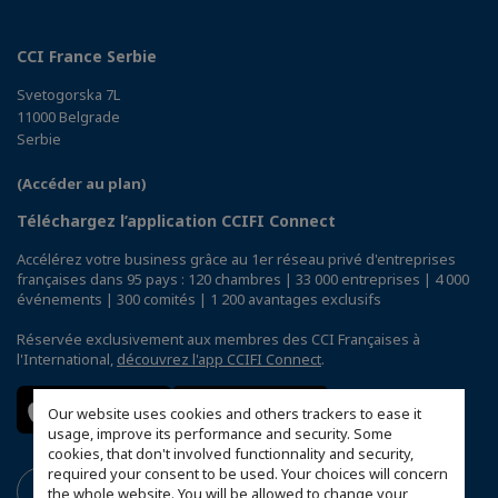
CCI France Serbie
Svetogorska 7L
11000 Belgrade
Serbie
(Accéder au plan)
Téléchargez l’application CCIFI Connect
Accélérez votre business grâce au 1er réseau privé d'entreprises
françaises dans 95 pays : 120 chambres | 33 000 entreprises | 4 000
événements | 300 comités | 1 200 avantages exclusifs
Réservée exclusivement aux membres des CCI Françaises à
l'International,
découvrez l'app CCIFI Connect
.
Our website uses cookies and others trackers to ease it
usage, improve its performance and security. Some
cookies, that don't involved functionnality and security,
required your consent to be used. Your choices will concern
the whole website. You will be allowed to change your