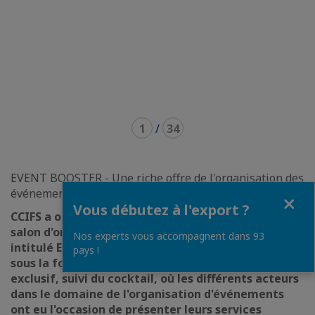
1
/
34
EVENT BOOSTER - Une riche offre de l'organisation des
événements sur une place
Fermer
Vous débutez à l'export ?
CCIFS a organisé le 13 juin dernier le tout premier
salon d'organisation d'événements en Serbie,
Nos experts vous accompagnent dans 93
intitulé EVENT BOOSTER . C'était un événement
pays !
sous la forme d'un événement de networking
exclusif, suivi du cocktail, où les différents acteurs
dans le domaine de l'organisation d'événements
ont eu l'occasion de présenter leurs services