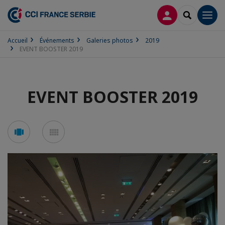
CONNEXION
RECHERCH
Men
Accueil
Événements
Galeries photos
2019
EVENT BOOSTER 2019
EVENT BOOSTER 2019
Voir
Voir
en
en
mode
mode
carousel
mosaïque