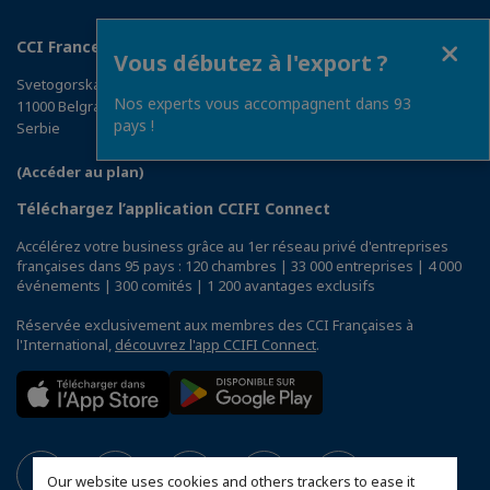
Fermer
CCI France Serbie
Vous débutez à l'export ?
Svetogorska 7L
Nos experts vous accompagnent dans 93
11000 Belgrade
pays !
Serbie
(Accéder au plan)
Téléchargez l’application CCIFI Connect
Accélérez votre business grâce au 1er réseau privé d'entreprises
françaises dans 95 pays : 120 chambres | 33 000 entreprises | 4 000
événements | 300 comités | 1 200 avantages exclusifs
Réservée exclusivement aux membres des CCI Françaises à
l'International,
découvrez l'app CCIFI Connect
.
Our website uses cookies and others trackers to ease it