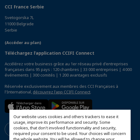
CCI France Serbie
Svetogorska 7L
11000 Belgrade
Serbie
(Accéder au plan)
Téléchargez l’application CCIFI Connect
Accélérez votre business grâce au 1er réseau privé d'entreprises
françaises dans 95 pays : 120 chambres | 33 000 entreprises | 4 000
événements | 300 comités | 1 200 avantages exclusifs
Réservée exclusivement aux membres des CCI Françaises à
l'International,
découvrez l'app CCIFI Connect
.
Our website uses cookies and others trackers to ease it
usage, improve its performance and security. Some
cookies, that don't involved functionnality and security,
required your consent to be used. Your choices will concern
the whole website. You will be allowed to change your