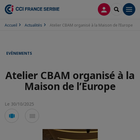
CONNEXION
RECHERCH
Men
Accueil
Actualités
Atelier CBAM organisé à la Maison de l’Europe
EVÈNEMENTS
Atelier CBAM organisé à la
Maison de l’Europe
Le 30/10/2025
Voir
Voir
en
en
mode
mode
carousel
mosaïque