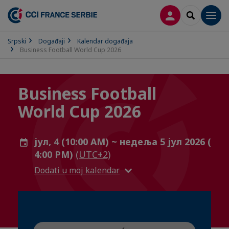
PRIJAVA
SEARCH
Men
Srpski
Događaji
Kalendar događaja
Business Football World Cup 2026
Business Football
World Cup 2026
јул, 4 (10:00 AM) ~ недеља 5 јул 2026 (
4:00 PM)
(UTC+2)
Dodati u moj kalendar