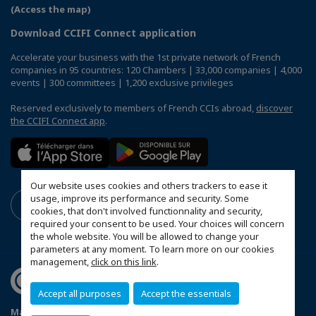
(Access the map)
Download CCIFI Connect application
Accelerate your business with the 1st private network of French
companies in 95 countries: 120 Chambers | 33,000 companies | 4,000
events | 300 committees | 1,200 exclusive privileges
Reserved exclusively to members of French CCIs abroad,
discover
the CCIFI Connect app
.
Our website uses cookies and others trackers to ease it
usage, improve its performance and security. Some
cookies, that don't involved functionnality and security,
required your consent to be used. Your choices will concern
the whole website. You will be allowed to change your
parameters at any moment. To learn more on our cookies
management,
click on this link
.
Accept all purposes
Accept the essentials
Мапа сајта
Mentions légales
Politika privatnosti