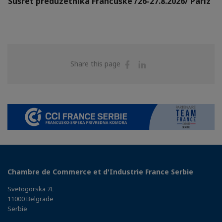
Susret preduzetnika Francuske /26-27.8.2026/ Pariz
Share
Share
Share this page
on
on
Facebook
Linkedin
Chambre de Commerce et d'Industrie France Serbie
Svetogorska 7L
11000 Belgrade
Serbie