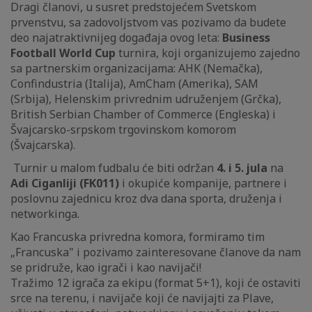
Dragi članovi, u susret predstojećem Svetskom
prvenstvu, sa zadovoljstvom vas pozivamo da budete
deo najatraktivnijeg događaja ovog leta:
Business
Football World Cup
turnira, koji organizujemo zajedno
sa partnerskim organizacijama: AHK (Nemačka),
Confindustria (Italija), AmCham (Amerika), SAM
(Srbija), Helenskim privrednim udruženjem (Grčka),
British Serbian Chamber of Commerce (Engleska) i
Švajcarsko-srpskom trgovinskom komorom
(Švajcarska).
Turnir u malom fudbalu će biti održan
4. i 5. jula
na
Adi Ciganliji (FK011)
i okupiće kompanije, partnere i
poslovnu zajednicu kroz dva dana sporta, druženja i
networkinga.
Kao Francuska privredna komora, formiramo tim
„Francuska" i pozivamo zainteresovane članove da nam
se pridruže, kao igrači i kao navijači!
Tražimo 12 igrača za ekipu (format 5+1), koji će ostaviti
srce na terenu, i navijače koji će navijajti za Plave,