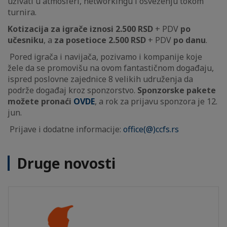
uživati u atmosferi, networkingu i osveženju tokom
turnira.
Kotizacija za igrače iznosi 2.500 RSD
+ PDV
po
učesniku
, a
za posetioce 2.500 RSD
+ PDV
po danu
.
Pored igrača i navijača, pozivamo i kompanije koje
žele da se promovišu na ovom fantastičnom događaju,
ispred poslovne zajednice 8 velikih udruženja da
podrže događaj kroz sponzorstvo.
Sponzorske pakete
možete pronaći
OVDE
, a rok za prijavu sponzora je 12.
jun.
Prijave i dodatne informacije:
office(@)ccfs.rs
Druge novosti