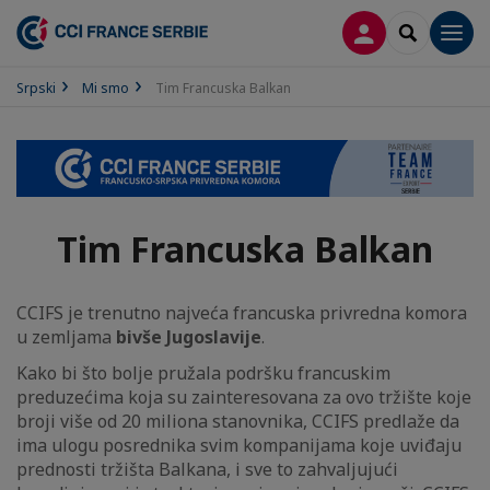
PRIJAVA
SEARCH
Men
Srpski
Mi smo
Tim Francuska Balkan
Tim Francuska Balkan
CCIFS je trenutno najveća francuska privredna komora
u zemljama
bivše Jugoslavije
.
Kako bi što bolje pružala podršku francuskim
preduzećima koja su zainteresovana za ovo tržište koje
broji više od 20 miliona stanovnika, CCIFS predlaže da
ima ulogu posrednika svim kompanijama koje uviđaju
prednosti tržišta Balkana, i sve to zahvaljujući