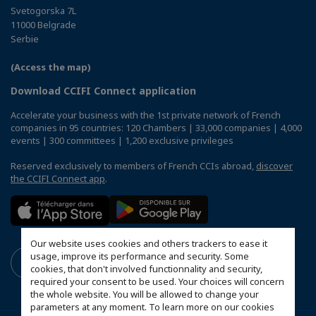
Svetogorska 7L
11000 Belgrade
Serbie
(Access the map)
Download CCIFI Connect application
Accelerate your business with the 1st private network of French
companies in 95 countries: 120 Chambers | 33,000 companies | 4,000
events | 300 committees | 1,200 exclusive privileges
Reserved exclusively to members of French CCIs abroad,
discover
the CCIFI Connect app
.
Our website uses cookies and others trackers to ease it
usage, improve its performance and security. Some
cookies, that don't involved functionnality and security,
required your consent to be used. Your choices will concern
the whole website. You will be allowed to change your
parameters at any moment. To learn more on our cookies