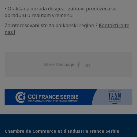
• Olakšana obrada dosijea : zahtevi preduzeća se
obrađuju u realnom vremenu.
Zainteresovani ste za balkanski region ?
Kontaktirajte
nas !
Share
Share
Share this page
on
on
Facebook
Linkedin
Chambre de Commerce et d'Industrie France Serbie