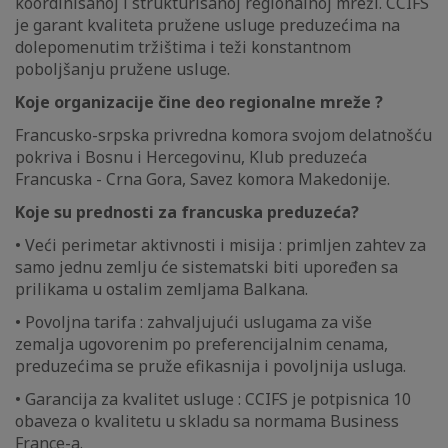
koordinisanoj i strukturisanoj regionalnoj mreži. CCIFS
je garant kvaliteta pružene usluge preduzećima na
dolepomenutim tržištima i teži konstantnom
poboljšanju pružene usluge.
Koje organizacije čine deo regionalne mreže ?
Francusko-srpska privredna komora svojom delatnošću
pokriva i Bosnu i Hercegovinu, Klub preduzeća
Francuska - Crna Gora, Savez komora Makedonije.
Koje su prednosti za francuska preduzeća?
• Veći perimetar aktivnosti i misija : primljen zahtev za
samo jednu zemlju će sistematski biti upoređen sa
prilikama u ostalim zemljama Balkana.
• Povoljna tarifa : zahvaljujući uslugama za više
zemalja ugovorenim po preferencijalnim cenama,
preduzećima se pruže efikasnija i povoljnija usluga.
• Garancija za kvalitet usluge : CCIFS je potpisnica 10
obaveza o kvalitetu u skladu sa normama Business
France-a.