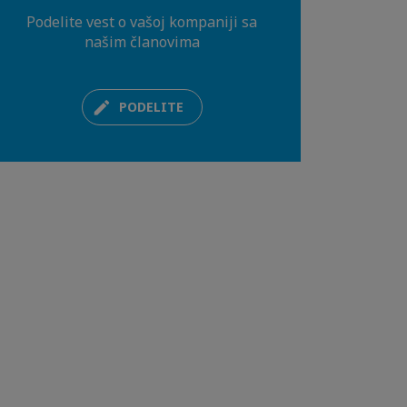
Podelite vest o vašoj kompaniji sa
našim članovima
PODELITE