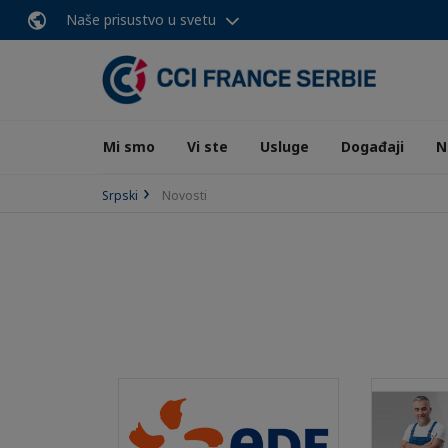
Naše prisustvo u svetu
Mi smo
Vi ste
Usluge
Događaji
N
Srpski
Novosti