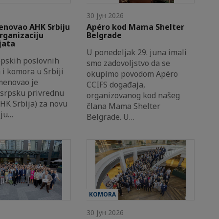
30 јун 2026
enovao AHK Srbiju
Apéro kod Mama Shelter
rganizaciju
Belgrade
jata
U ponedeljak 29. juna imali
opskih poslovnih
smo zadovoljstvo da se
a i komora u Srbiji
okupimo povodom Apéro
menovao je
CCIFS događaja,
srpsku privrednu
organizovanog kod našeg
HK Srbija) za novu
člana Mama Shelter
iju…
Belgrade. U…
KOMORA
30 јун 2026