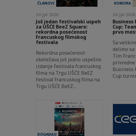
ČLANOVI
KOMORA
24 јул 2026
24 јул 2026
Još jedan festivalski uspeh
Business 
za UŠĆE BeeZ Square:
Cup: Team
rekordna posećenost
prvo mes
Francuskog filmskog
festivala
Sa veliki
delimo sa
Rekordna posećenost
Tim Franc
obeležava još jedno uspešno
privredne 
izdanje Festivala francuskog
Business 
filma na Trgu UŠĆE BeEZ
Cup turni
Festival francuskog filma na
Trgu UŠĆE BeEZ…
DOGAĐAJI