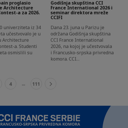
ain proglasio
Godišnja skupština CCI
e Architecture
France International 2026 i
ontest-a za 2026.
seminar direktora mreže
CCIFI
0 univerziteta iz 34
Dana 23. juna u Parizu je
ta učestvovalo je u
održana Godišnja skupština
u Architecture
CCI France International
ntest-a. Studenti
2026, na kojoj je učestvovala
veta osmislili su
i Francusko-srpska privredna
komora. CCI…
...
4
111