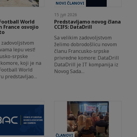
NOVI ČLANOVI
15 јул 2026
Football World
Predstavljamo novog člana
 France osvojio
CCIFS: DataDrill
to
Sa velikim zadovoljstvom
m zadovoljstvom
želimo dobrodošlicu novom
 vama lepu vest!
članu Francusko-srpske
usko-srpske
privredne komore: DataDrill
komore, koji je na
DataDrill je IT kompanija iz
Football World
Novog Sada…
ru predstavljao…
ČLANOVI