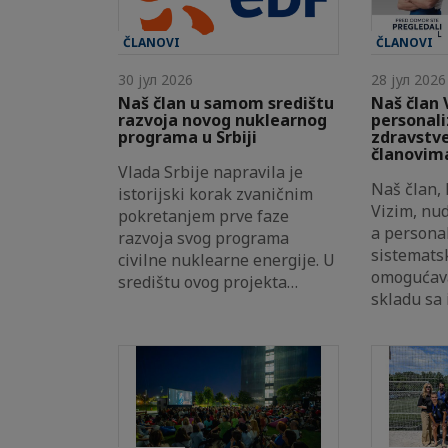
ČLANOVI
ČLANOVI
30 јул 2026
28 јул 2026
Naš član u samom središtu
Naš član 
razvoja novog nuklearnog
personal
programa u Srbiji
zdravstv
članovima
Vlada Srbije napravila je
Naš član,
istorijski korak zvaničnim
Vizim, nu
pokretanjem prve faze
a persona
razvoja svog programa
sistematsk
civilne nuklearne energije. U
omogućava
središtu ovog projekta…
skladu sa