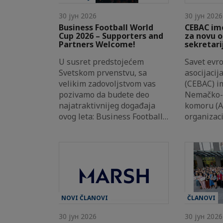
30 јун 2026
30 јун 2026
Business Football World
CEBAC im
Cup 2026 – Supporters and
za novu o
Partners Welcome!
sekretari
U susret predstojećem
Savet evr
Svetskom prvenstvu, sa
asocijacij
velikim zadovoljstvom vas
(CEBAC) i
pozivamo da budete deo
Nemačko-
najatraktivnijeg događaja
komoru (A
ovog leta: Business Football…
organizac
NOVI ČLANOVI
ČLANOVI
30 јун 2026
30 јун 2026