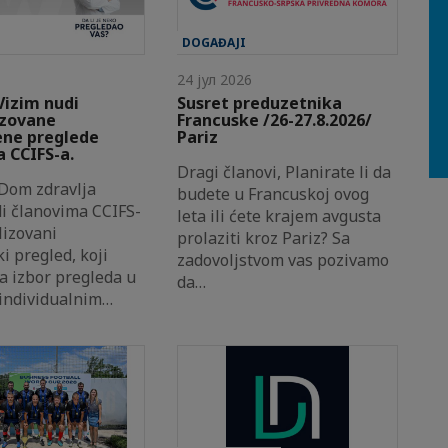
DOGAĐAJI
24 јул 2026
Vizim nudi
Susret preduzetnika
izovane
Francuske /26-27.8.2026/
ene preglede
Pariz
 CCIFS-a.
Dragi članovi, Planirate li da
 Dom zdravlja
budete u Francuskoj ovog
di članovima CCIFS-
leta ili ćete krajem avgusta
lizovani
prolaziti kroz Pariz? Sa
i pregled, koji
zadovoljstvom vas pozivamo
 izbor pregleda u
da…
 individualnim…