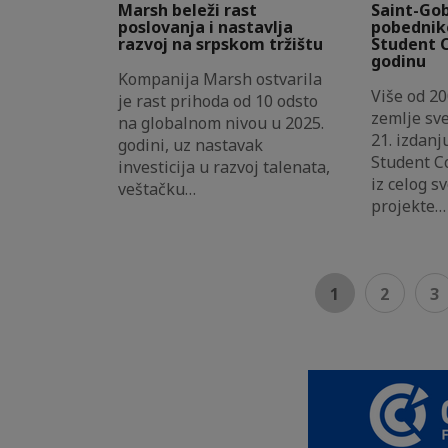
Marsh beleži rast
Saint-Gob
poslovanja i nastavlja
pobednik
razvoj na srpskom tržištu
Student C
godinu
Kompanija Marsh ostvarila
Više od 20
je rast prihoda od 10 odsto
zemlje sve
na globalnom nivou u 2025.
21. izdanj
godini, uz nastavak
Student Co
investicija u razvoj talenata,
iz celog s
veštačku…
projekte…
1
2
3