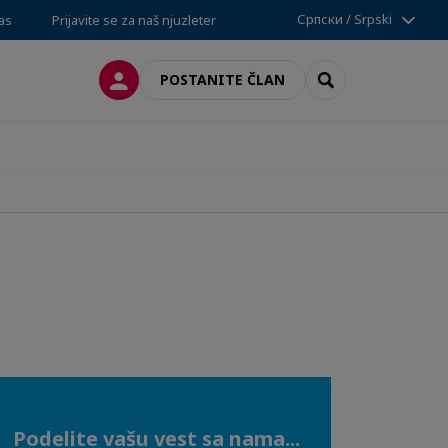
Српски / Srpski
nas
Prijavite se za naš njuzleter
PRIJAVA
SEARCH
POSTANITE ČLAN
Podelite vašu vest sa nama...