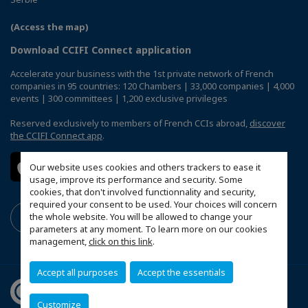
(Access the map)
Download CCIFI Connect application
Accelerate your business with the 1st private network of French
companies in 95 countries: 120 Chambers | 33,000 companies | 4,000
events | 300 committees | 1,200 exclusive privileges
Reserved exclusively to members of French CCIs abroad,
discover
the CCIFI Connect app
.
Our website uses cookies and others trackers to ease it
usage, improve its performance and security. Some
cookies, that don't involved functionnality and security,
required your consent to be used. Your choices will concern
the whole website. You will be allowed to change your
parameters at any moment. To learn more on our cookies
management,
click on this link
.
Accept all purposes
Accept the essentials
Customize