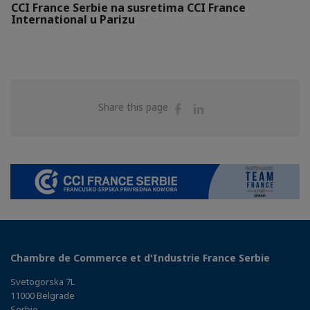
CCI France Serbie na susretima CCI France
International u Parizu
Share
Share
Share this page
on
on
Facebook
Linkedin
Chambre de Commerce et d'Industrie France Serbie
Svetogorska 7L
11000 Belgrade
Serbie