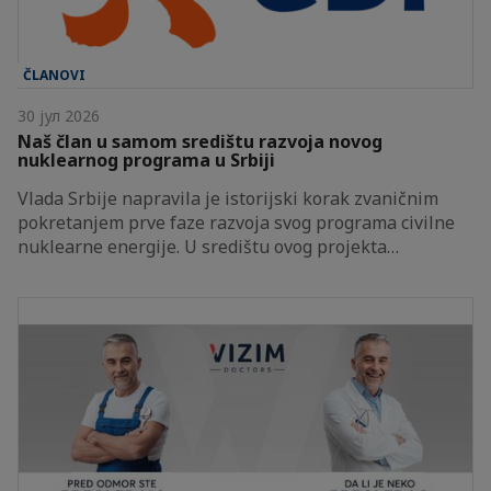
ČLANOVI
30 јул 2026
Naš član u samom središtu razvoja novog
nuklearnog programa u Srbiji
Vlada Srbije napravila je istorijski korak zvaničnim
pokretanjem prve faze razvoja svog programa civilne
nuklearne energije. U središtu ovog projekta…