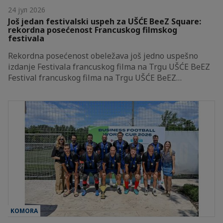
24 јул 2026
Još jedan festivalski uspeh za UŠĆE BeeZ Square:
rekordna posećenost Francuskog filmskog
festivala
Rekordna posećenost obeležava još jedno uspešno
izdanje Festivala francuskog filma na Trgu UŠĆE BeEZ
Festival francuskog filma na Trgu UŠĆE BeEZ…
KOMORA