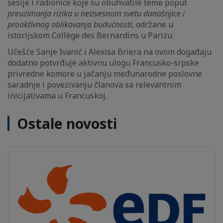
sesije i radionice koje su obuhvatile teme poput
preuzimanja rizika u neizvesnom svetu današnjice i
proaktivnog oblikovanja budućnosti
, održane u
istorijskom Collège des Bernardins u Parizu.
Učešće Sanje Ivanić i Alexisa Briera na ovom događaju
dodatno potvrđuje aktivnu ulogu Francusko-srpske
privredne komore u jačanju međunarodne poslovne
saradnje i povezivanju članova sa relevantnim
inicijativama u Francuskoj.
Ostale novosti