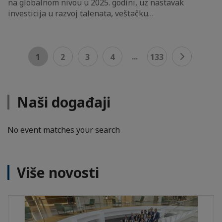
na globalnom nivou u 2025. godini, uz nastavak
investicija u razvoj talenata, veštačku…
...
1
2
3
4
133
Naši događaji
No event matches your search
Više novosti