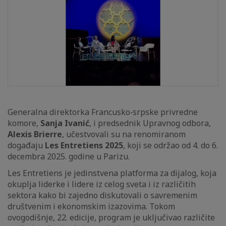
Generalna direktorka Francusko‑srpske privredne
komore,
Sanja Ivanić
, i predsednik Upravnog odbora,
Alexis Brierre
, učestvovali su na renomiranom
događaju
Les Entretiens 2025
, koji se održao od 4. do 6.
decembra 2025. godine u Parizu.
Les Entretiens je jedinstvena platforma za dijalog, koja
okuplja liderke i lidere iz celog sveta i iz različitih
sektora kako bi zajedno diskutovali o savremenim
društvenim i ekonomskim izazovima. Tokom
ovogodišnje, 22. edicije, program je uključivao različite