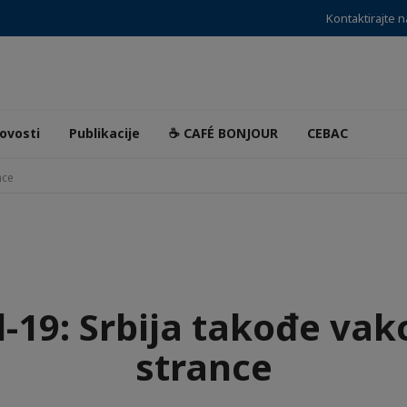
Kontaktirajte 
ovosti
Publikacije
☕ CAFÉ BONJOUR
CEBAC
nce
-19: Srbija takođe vak
strance