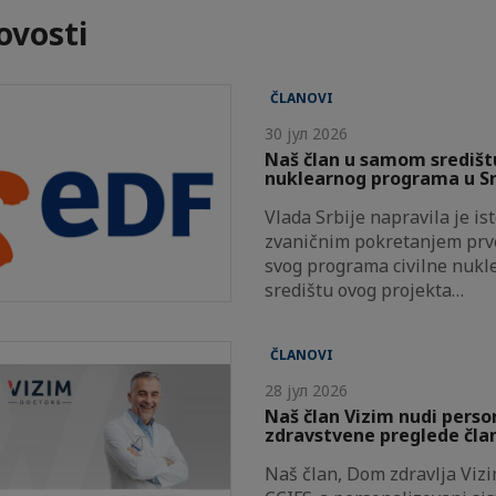
ovosti
ČLANOVI
30 јул 2026
Naš član u samom središt
nuklearnog programa u Sr
Vlada Srbije napravila je is
zvaničnim pokretanjem prve
svog programa civilne nukl
središtu ovog projekta…
ČLANOVI
28 јул 2026
Naš član Vizim nudi pers
zdravstvene preglede čla
Naš član, Dom zdravlja Viz