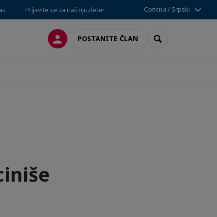
Српски / Srpski
nas
Prijavite se za naš njuzleter
PRIJAVA
SEARCH
POSTANITE ČLAN
ciniše