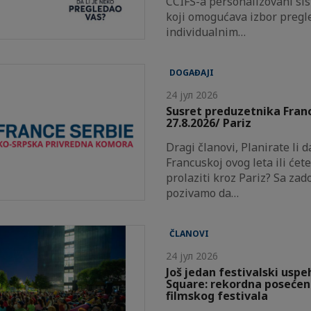
CCIFS-a personalizovani sis
koji omogućava izbor pregl
individualnim…
DOGAĐAJI
24 јул 2026
Susret preduzetnika Fran
27.8.2026/ Pariz
Dragi članovi, Planirate li 
Francuskoj ovog leta ili će
prolaziti kroz Pariz? Sa zad
pozivamo da…
ČLANOVI
24 јул 2026
Još jedan festivalski usp
Square: rekordna posećen
filmskog festivala