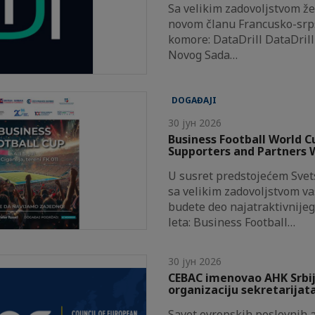
Sa velikim zadovoljstvom ž
novom članu Francusko-srp
komore: DataDrill DataDrill
Novog Sada…
DOGAĐAJI
30 јун 2026
Business Football World C
Supporters and Partners
U susret predstojećem Sve
sa velikim zadovoljstvom v
budete deo najatraktivnije
leta: Business Football…
30 јун 2026
CEBAC imenovao AHK Srbij
organizaciju sekretarijat
Savet evropskih poslovnih as