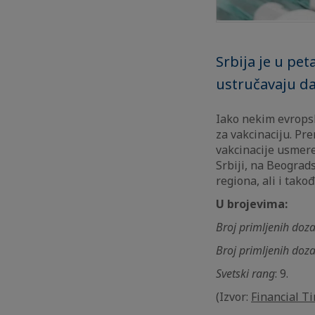
Srbija je u pet
ustručavaju da
Iako nekim evropsk
za vakcinaciju. Pr
vakcinacije usmere
Srbiji, na Beograds
regiona, ali i tako
U brojevima:
Broj primljenih doz
Broj primljenih doza
Svetski rang
: 9.
(Izvor:
Financial T