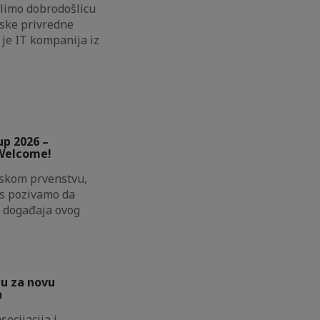
elimo dobrodošlicu
ske privredne
 je IT kompanija iz
up 2026 –
 Welcome!
tskom prvenstvu,
as pozivamo da
g događaja ovog
u za novu
a
ocijacija i