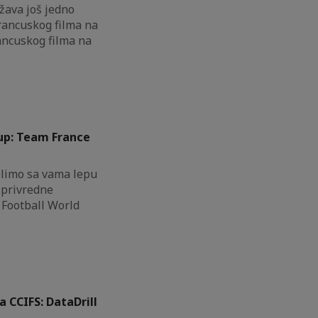
žava još jedno
rancuskog filma na
ancuskog filma na
Cup: Team France
elimo sa vama lepu
 privredne
 Football World
 CCIFS: DataDrill