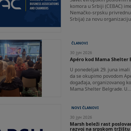
komora u Srbiji (CEBAC) im
Nemačko-srpsku privrednu
Srbija) za novu organizacij
ČLANOVI
30 јун 2026
Apéro kod Mama Shelter 
U ponedeljak 29. juna imali
da se okupimo povodom Ap
događaja, organizovanog ko
Mama Shelter Belgrade. U…
NOVI ČLANOVI
30 јун 2026
Marsh beleži rast poslovan
razvoj na srpskom tržištu