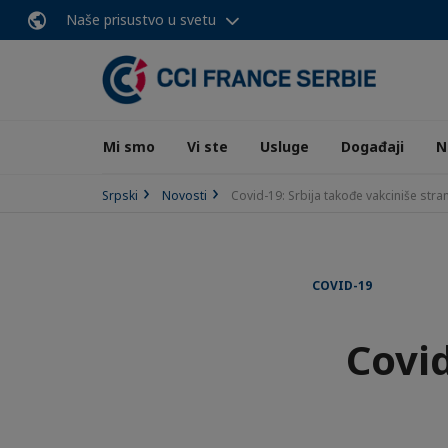
Naše prisustvo u svetu
Mi smo
Vi ste
Usluge
Događaji
N
Srpski
Novosti
Covid-19: Srbija takođe vakciniše stra
COVID-19
Covid