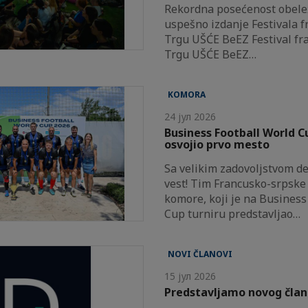
Rekordna posećenost obele
uspešno izdanje Festivala f
Trgu UŠĆE BeEZ Festival fr
Trgu UŠĆE BeEZ…
KOMORA
24 јул 2026
Business Football World 
osvojio prvo mesto
Sa velikim zadovoljstvom d
vest! Tim Francusko-srpske
komore, koji je na Business
Cup turniru predstavljao…
NOVI ČLANOVI
15 јул 2026
Predstavljamo novog člana