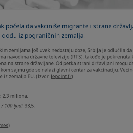
ak počela da vakciniše migrante i strane državlj
 dođu iz pograničnih zemalja.
im zemljama još uvek nedostaju doze, Srbija je odlučila da 
ema navodima državne televizije (RTS), takođe je pokrenut
na na strane državljane. Od petka strani državljani mogu da
kom sajmu gde se nalazi glavni centar za vakcinaciju. Većin
đe iz zemalja EU. (Izvor:
lepoint.fr
)
a
: 2,3 miliona.
 / 100 ljudi
: 33,5.
imes
)