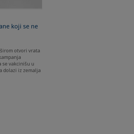
ane koji se ne
širom otvori vrata
a kampanja
 se vakcinišu u
a dolazi iz zemalja