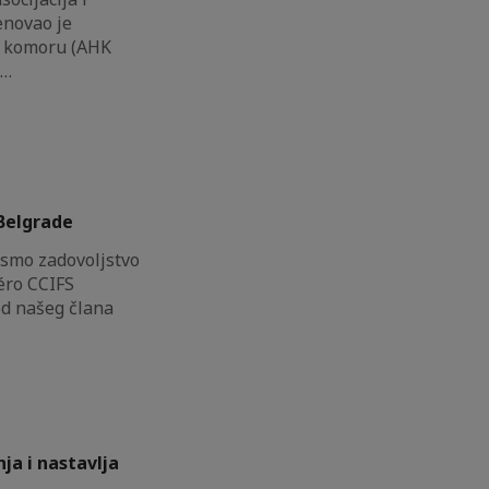
enovao je
 komoru (AHK
u…
Belgrade
 smo zadovoljstvo
éro CCIFS
d našeg člana
ja i nastavlja