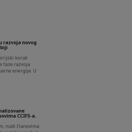
u razvoja novog
biji
torijski korak
 faze razvoja
earne energije. U
onalizovane
novima CCIFS-a.
im, nudi članovima