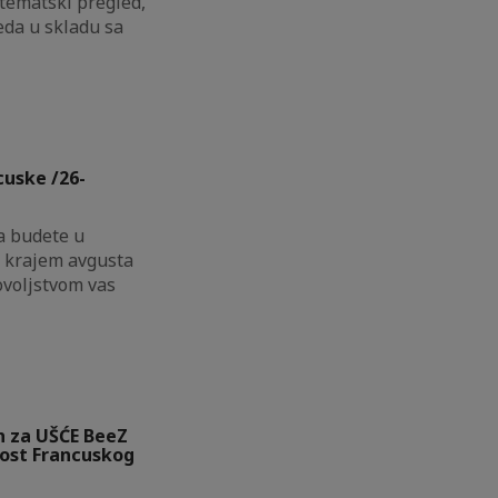
tematski pregled,
eda u skladu sa
cuske /26-
da budete u
te krajem avgusta
ovoljstvom vas
eh za UŠĆE BeeZ
ost Francuskog