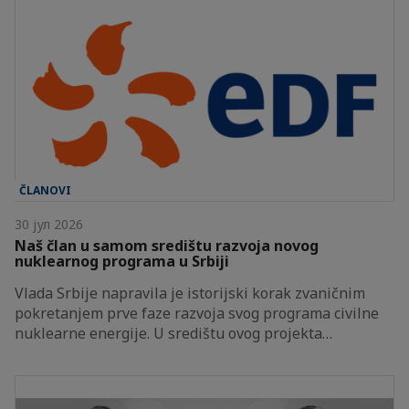
ČLANOVI
30 јул 2026
Naš član u samom središtu razvoja novog
nuklearnog programa u Srbiji
Vlada Srbije napravila je istorijski korak zvaničnim
pokretanjem prve faze razvoja svog programa civilne
nuklearne energije. U središtu ovog projekta…