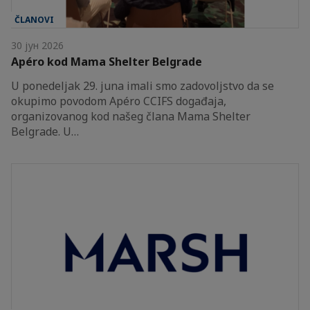
ČLANOVI
30 јун 2026
Apéro kod Mama Shelter Belgrade
U ponedeljak 29. juna imali smo zadovoljstvo da se
okupimo povodom Apéro CCIFS događaja,
organizovanog kod našeg člana Mama Shelter
Belgrade. U…