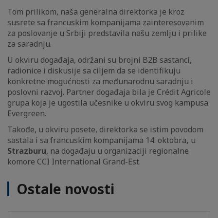
Tom prilikom, naša generalna direktorka je kroz
susrete sa francuskim kompanijama zainteresovanim
za poslovanje u Srbiji predstavila našu zemlju i prilike
za saradnju.
U okviru događaja, održani su brojni B2B sastanci,
radionice i diskusije sa ciljem da se identifikuju
konkretne mogućnosti za međunarodnu saradnju i
poslovni razvoj. Partner događaja bila je Crédit Agricole
grupa koja je ugostila učesnike u okviru svog kampusa
Evergreen.
Takođe, u okviru posete, direktorka se istim povodom
sastala i sa francuskim kompanijama 14. oktobra
,
u
Strazburu
, na događaju u organizaciji regionalne
komore CCI International Grand-Est.
Ostale novosti