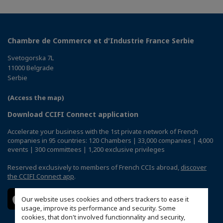
Chambre de Commerce et d'Industrie France Serbie
Svetogorska 7L
11000 Belgrade
Serbie
(Access the map)
Download CCIFI Connect application
Accelerate your business with the 1st private network of French
companies in 95 countries: 120 Chambers | 33,000 companies | 4,000
events | 300 committees | 1,200 exclusive privileges
Reserved exclusively to members of French CCIs abroad,
discover
the CCIFI Connect app
.
Our website uses cookies and others trackers to ease it
usage, improve its performance and security. Some
cookies, that don't involved functionnality and security,