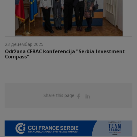
23 децембар 2025
Održana CEBAC konferencija "Serbia Investment
Compass"
Share
Share
Share this page
on
on
Facebook
Linkedin