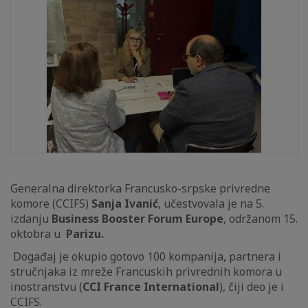
Generalna direktorka Francusko-srpske privredne
komore (CCIFS)
Sanja Ivanić
, učestvovala je na 5.
izdanju
Business Booster Forum Europe
, održanom 15.
oktobra u
Parizu.
Događaj je okupio gotovo 100 kompanija, partnera i
stručnjaka iz mreže Francuskih privrednih komora u
inostranstvu (
CCI France International
), čiji deo je i
CCIFS.