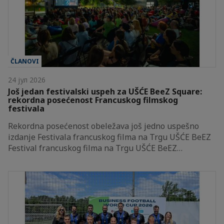
ČLANOVI
24 јул 2026
Još jedan festivalski uspeh za UŠĆE BeeZ Square:
rekordna posećenost Francuskog filmskog
festivala
Rekordna posećenost obeležava još jedno uspešno
izdanje Festivala francuskog filma na Trgu UŠĆE BeEZ
Festival francuskog filma na Trgu UŠĆE BeEZ…