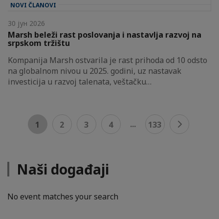
NOVI ČLANOVI
30 јун 2026
Marsh beleži rast poslovanja i nastavlja razvoj na
srpskom tržištu
Kompanija Marsh ostvarila je rast prihoda od 10 odsto
na globalnom nivou u 2025. godini, uz nastavak
investicija u razvoj talenata, veštačku…
...
1
2
3
4
133
Naši događaji
No event matches your search