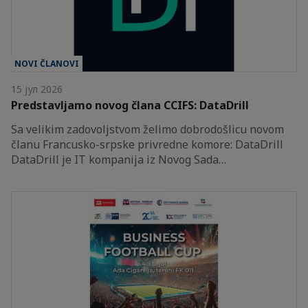
NOVI ČLANOVI
15 јул 2026
Predstavljamo novog člana CCIFS: DataDrill
Sa velikim zadovoljstvom želimo dobrodošlicu novom
članu Francusko-srpske privredne komore: DataDrill
DataDrill je IT kompanija iz Novog Sada…