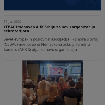
30 јун 2026
CEBAC imenovao AHK Srbiju za novu organizaciju
sekretarijata
Savet evropskih poslovnih asocijacija i komora u Srbiji
(CEBAC) imenovao je Nemačko-srpsku privrednu
komoru (AHK Srbija) za novu organizaciju…