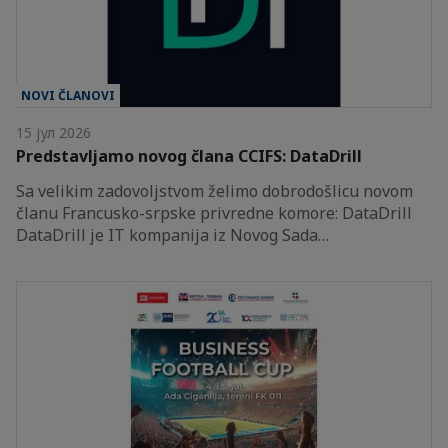
NOVI ČLANOVI
15 јул 2026
Predstavljamo novog člana CCIFS: DataDrill
Sa velikim zadovoljstvom želimo dobrodošlicu novom
članu Francusko-srpske privredne komore: DataDrill
DataDrill je IT kompanija iz Novog Sada…