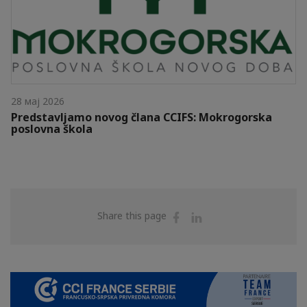
28 мај 2026
Predstavljamo novog člana CCIFS: Mokrogorska
poslovna škola
Share
Share
Share this page
on
on
Facebook
Linkedin