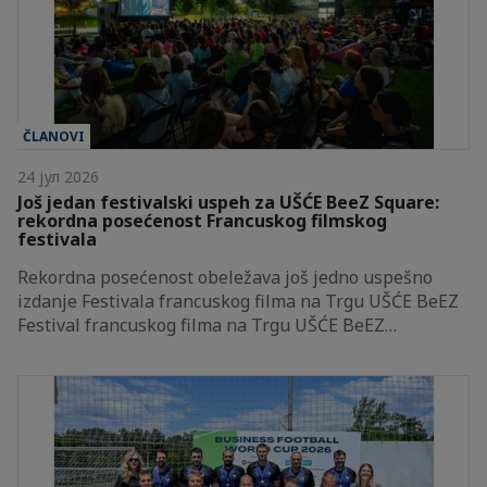
ČLANOVI
24 јул 2026
Još jedan festivalski uspeh za UŠĆE BeeZ Square:
rekordna posećenost Francuskog filmskog
festivala
Rekordna posećenost obeležava još jedno uspešno
izdanje Festivala francuskog filma na Trgu UŠĆE BeEZ
Festival francuskog filma na Trgu UŠĆE BeEZ…