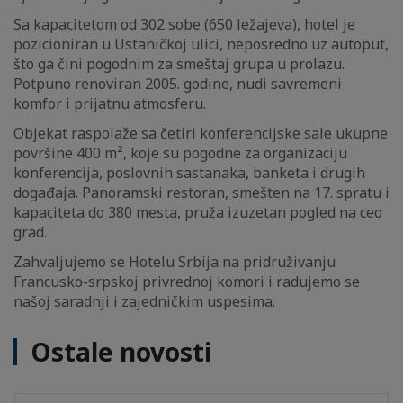
Sa kapacitetom od 302 sobe (650 ležajeva), hotel je
pozicioniran u Ustaničkoj ulici, neposredno uz autoput,
što ga čini pogodnim za smeštaj grupa u prolazu.
Potpuno renoviran 2005. godine, nudi savremeni
komfor i prijatnu atmosferu.
Objekat raspolaže sa četiri konferencijske sale ukupne
površine 400 m², koje su pogodne za organizaciju
konferencija, poslovnih sastanaka, banketa i drugih
događaja. Panoramski restoran, smešten na 17. spratu i
kapaciteta do 380 mesta, pruža izuzetan pogled na ceo
grad.
Zahvaljujemo se Hotelu Srbija na pridruživanju
Francusko-srpskoj privrednoj komori i radujemo se
našoj saradnji i zajedničkim uspesima.
Ostale novosti