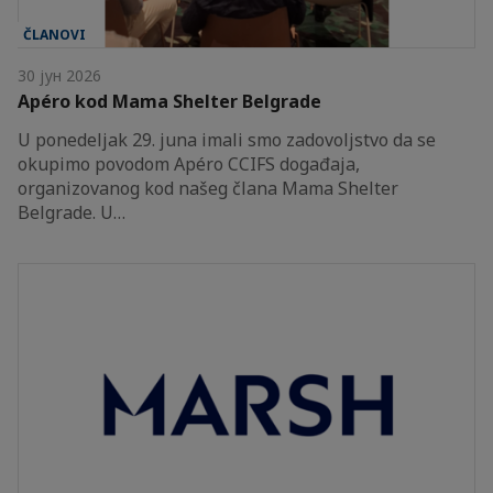
ČLANOVI
30 јун 2026
Apéro kod Mama Shelter Belgrade
U ponedeljak 29. juna imali smo zadovoljstvo da se
okupimo povodom Apéro CCIFS događaja,
organizovanog kod našeg člana Mama Shelter
Belgrade. U…