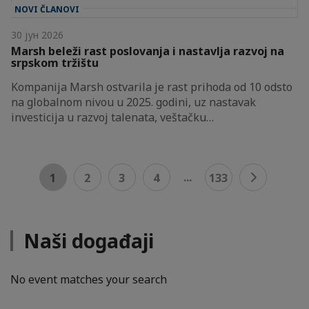
NOVI ČLANOVI
30 јун 2026
Marsh beleži rast poslovanja i nastavlja razvoj na
srpskom tržištu
Kompanija Marsh ostvarila je rast prihoda od 10 odsto
na globalnom nivou u 2025. godini, uz nastavak
investicija u razvoj talenata, veštačku…
...
1
2
3
4
133
Naši događaji
No event matches your search