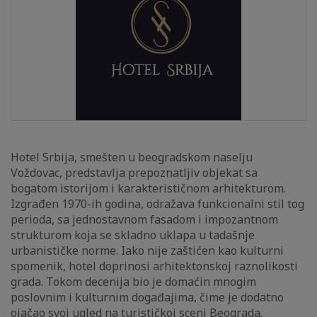
Hotel Srbija, smešten u beogradskom naselju
Voždovac, predstavlja prepoznatljiv objekat sa
bogatom istorijom i karakterističnom arhitekturom.
Izgrađen 1970-ih godina, odražava funkcionalni stil tog
perioda, sa jednostavnom fasadom i impozantnom
strukturom koja se skladno uklapa u tadašnje
urbanističke norme. Iako nije zaštićen kao kulturni
spomenik, hotel doprinosi arhitektonskoj raznolikosti
grada. Tokom decenija bio je domaćin mnogim
poslovnim i kulturnim događajima, čime je dodatno
ojačao svoj ugled na turističkoj sceni Beograda.