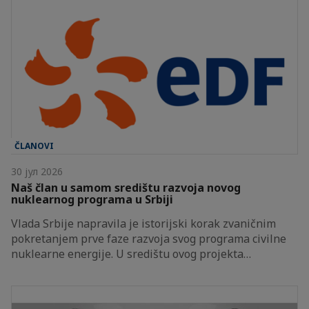
ČLANOVI
30 јул 2026
Naš član u samom središtu razvoja novog
nuklearnog programa u Srbiji
Vlada Srbije napravila je istorijski korak zvaničnim
pokretanjem prve faze razvoja svog programa civilne
nuklearne energije. U središtu ovog projekta…