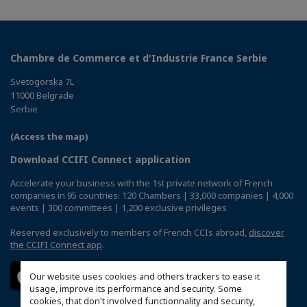
Chambre de Commerce et d'Industrie France Serbie
Svetogorska 7L
11000 Belgrade
Serbie
(Access the map)
Download CCIFI Connect application
Accelerate your business with the 1st private network of French
companies in 95 countries: 120 Chambers | 33,000 companies | 4,000
events | 300 committees | 1,200 exclusive privileges
Reserved exclusively to members of French CCIs abroad,
discover
the CCIFI Connect app
.
Our website uses cookies and others trackers to ease it
usage, improve its performance and security. Some
cookies, that don't involved functionnality and security,