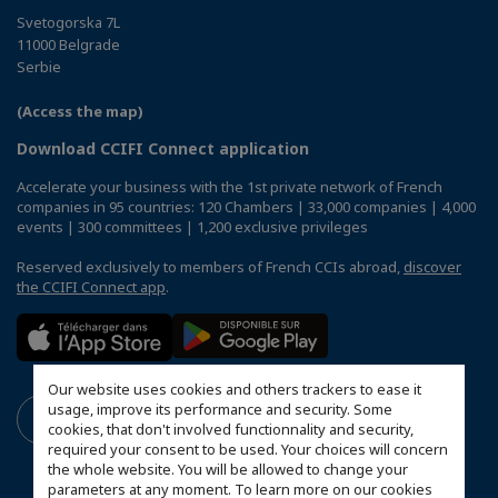
Svetogorska 7L
11000 Belgrade
Serbie
(Access the map)
Download CCIFI Connect application
Accelerate your business with the 1st private network of French
companies in 95 countries: 120 Chambers | 33,000 companies | 4,000
events | 300 committees | 1,200 exclusive privileges
Reserved exclusively to members of French CCIs abroad,
discover
the CCIFI Connect app
.
Our website uses cookies and others trackers to ease it
usage, improve its performance and security. Some
cookies, that don't involved functionnality and security,
required your consent to be used. Your choices will concern
the whole website. You will be allowed to change your
parameters at any moment. To learn more on our cookies