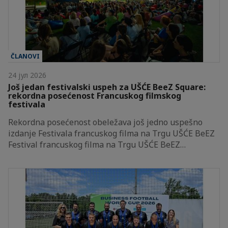
ČLANOVI
24 јул 2026
Još jedan festivalski uspeh za UŠĆE BeeZ Square:
rekordna posećenost Francuskog filmskog
festivala
Rekordna posećenost obeležava još jedno uspešno
izdanje Festivala francuskog filma na Trgu UŠĆE BeEZ
Festival francuskog filma na Trgu UŠĆE BeEZ…