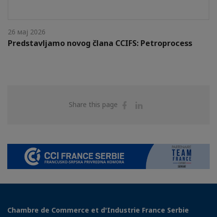
26 мај 2026
Predstavljamo novog člana CCIFS: Petroprocess
Share
Share
Share this page
on
on
Facebook
Linkedin
Chambre de Commerce et d'Industrie France Serbie