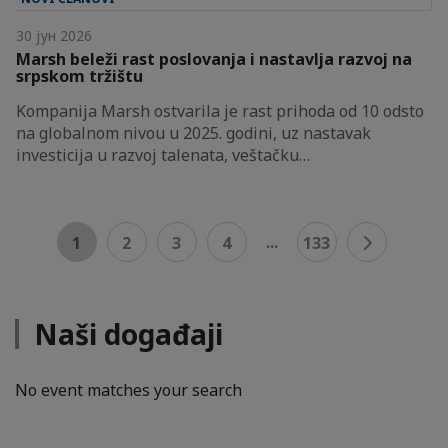
30 јун 2026
Marsh beleži rast poslovanja i nastavlja razvoj na
srpskom tržištu
Kompanija Marsh ostvarila je rast prihoda od 10 odsto
na globalnom nivou u 2025. godini, uz nastavak
investicija u razvoj talenata, veštačku…
...
1
2
3
4
133
Naši događaji
No event matches your search