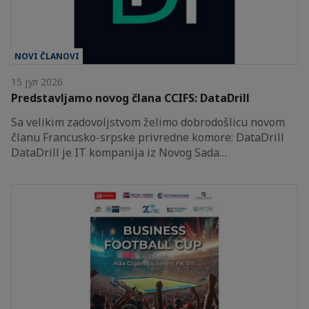
NOVI ČLANOVI
15 јул 2026
Predstavljamo novog člana CCIFS: DataDrill
Sa velikim zadovoljstvom želimo dobrodošlicu novom
članu Francusko-srpske privredne komore: DataDrill
DataDrill je IT kompanija iz Novog Sada…