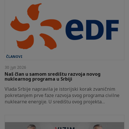
ČLANOVI
30 јул 2026
Naš član u samom središtu razvoja novog
nuklearnog programa u Srbiji
Vlada Srbije napravila je istorijski korak zvaničnim
pokretanjem prve faze razvoja svog programa civilne
nuklearne energije. U središtu ovog projekta…