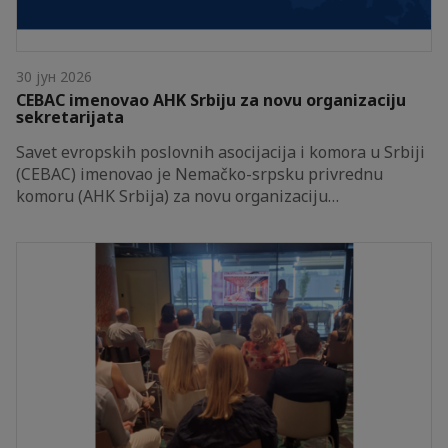
30 јун 2026
CEBAC imenovao AHK Srbiju za novu organizaciju
sekretarijata
Savet evropskih poslovnih asocijacija i komora u Srbiji
(CEBAC) imenovao je Nemačko-srpsku privrednu
komoru (AHK Srbija) za novu organizaciju…