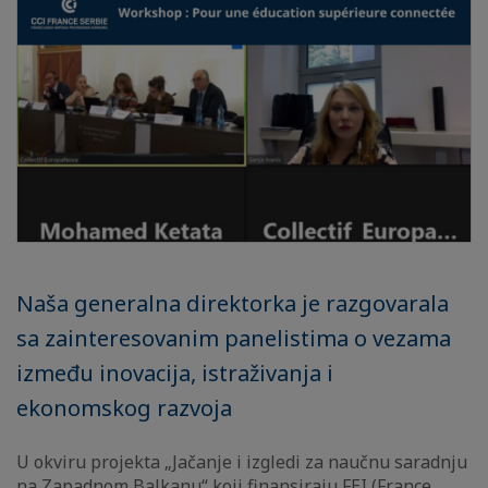
Naša generalna direktorka je razgovarala
sa zainteresovanim panelistima o vezama
između inovacija, istraživanja i
ekonomskog razvoja
U okviru projekta „Jačanje i izgledi za naučnu saradnju
na Zapadnom Balkanu“ koji finansiraju FEI (France