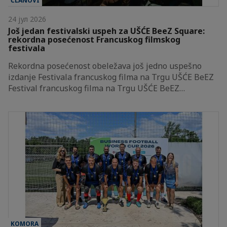
ČLANOVI
24 јул 2026
Još jedan festivalski uspeh za UŠĆE BeeZ Square:
rekordna posećenost Francuskog filmskog
festivala
Rekordna posećenost obeležava još jedno uspešno
izdanje Festivala francuskog filma na Trgu UŠĆE BeEZ
Festival francuskog filma na Trgu UŠĆE BeEZ…
KOMORA