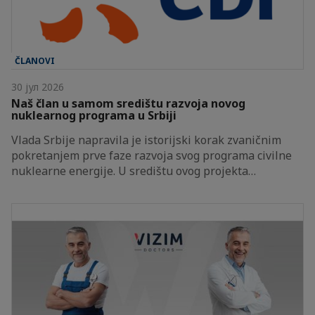
ČLANOVI
30 јул 2026
Naš član u samom središtu razvoja novog
nuklearnog programa u Srbiji
Vlada Srbije napravila je istorijski korak zvaničnim
pokretanjem prve faze razvoja svog programa civilne
nuklearne energije. U središtu ovog projekta…