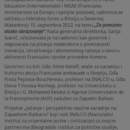
Education Internationale) i MEAE (Francusko
ministarstvo za Evropu i spoljne poslove), radionica se
održala u hibridnoj formi u Bitolju u Severnoj
Makedoniji 15. septembra 2022. na temu
„Za povezano
visoko obrazovanje“
. Naša generalna direktorka, Sanja
Ivanić, učestvovala je na radionici kao govornik i
odgovarala na pitanja moderatora o povezanosti
inovacija, istraživanja i ekonomskog razvoja u okviru
aktivnosti Francusko-rprske privredne Komore.
Govornici su bili: Gđa. Irène Ketoff, ataše za saradnju i
kulturnu akciju Francuske ambasade u Skoplju, Gđa.
Frosa Pejoska-Bouchereau, profesor na INALCO-u, Gđa.
Elena Tilovska-Kechegi, profesor na Univerzitetu u
Bitolju i G. Mohamed Ketata iz Agence Universitaire de
la Francophonie (AUF) zadužen za Zapadni Balkan.
Projekat „Jačanje i perspektive naučne saradnje na
Zapadnom Balkanu“ koji vodi INALCO (Nacionalni
institut za orijentalne jezike i civilizacije) sa svojim
partnerima (Beogradski institut za političke studije,