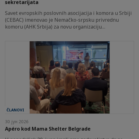
sekretarijata
Savet evropskih poslovnih asocijacija i komora u Srbiji
(CEBAC) imenovao je Nemačko-srpsku privrednu
komoru (AHK Srbija) za novu organizaciju…
ČLANOVI
30 јун 2026
Apéro kod Mama Shelter Belgrade