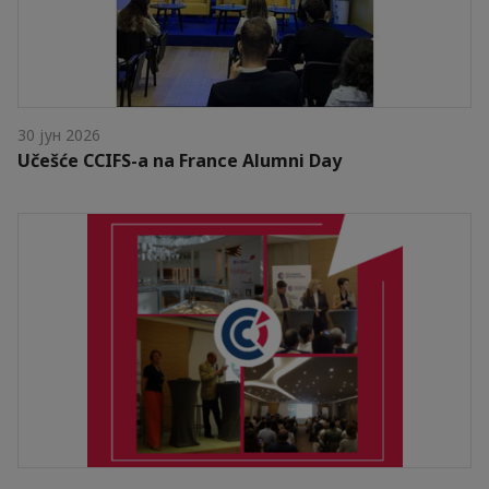
30 јун 2026
Učešće CCIFS-a na France Alumni Day