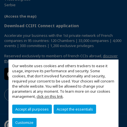
Serbie
(Access the map)
Download CCIFI Connect application
Accelerate your business with the 1st private network of French
companies in 95 countries: 120 Chambers | 33,000 companies | 4,000
events | 300 committees | 1,200 exclusive privileges
Reserved exclusively to members of French CCIs abroad,
discover
the CCIFI Connect app
.
Our website uses cookies and others trackers to ease it
usage, improve its performance and security. Some
cookies, that don't involved functionnality and security,
required your consent to be used. Your choices will concern
the whole website. You will be allowed to change your
parameters at any moment. To learn more on our cookies
management,
click on this link
.
Accept all purposes
Accept the essentials
Customize