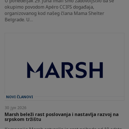
U ponedeljak 29. juna imali smo zadovoljstvo da se
okupimo povodom Apéro CCIFS događaja,
organizovanog kod našeg člana Mama Shelter
Belgrade. U…
NOVI ČLANOVI
30 јун 2026
Marsh beleži rast poslovanja i nastavlja razvoj na
srpskom tržištu