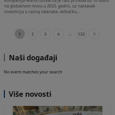
Kompanija Marsh ostvarila je rast prihoda od 10 odsto
na globalnom nivou u 2025. godini, uz nastavak
investicija u razvoj talenata, veštačku…
...
1
2
3
4
133
Naši događaji
No event matches your search
Više novosti