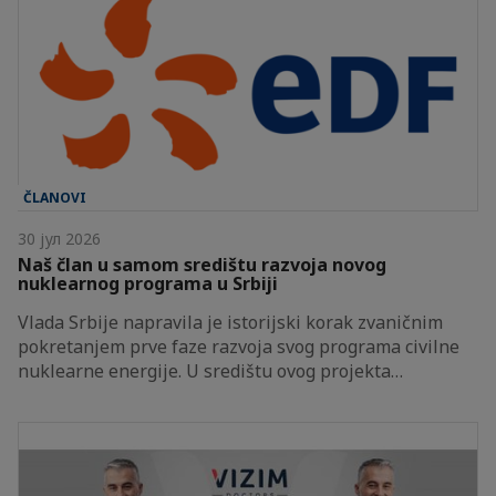
ČLANOVI
30 јул 2026
Naš član u samom središtu razvoja novog
nuklearnog programa u Srbiji
Vlada Srbije napravila je istorijski korak zvaničnim
pokretanjem prve faze razvoja svog programa civilne
nuklearne energije. U središtu ovog projekta…