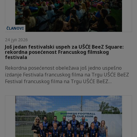
ČLANOVI
24 јул 2026
Još jedan festivalski uspeh za UŠĆE BeeZ Square:
rekordna posećenost Francuskog filmskog
festivala
Rekordna posećenost obeležava još jedno uspešno
izdanje Festivala francuskog filma na Trgu UŠĆE BeEZ
Festival francuskog filma na Trgu UŠĆE BeEZ…