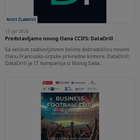
NOVI ČLANOVI
15 јул 2026
Predstavljamo novog člana CCIFS: DataDrill
Sa velikim zadovoljstvom želimo dobrodošlicu novom
članu Francusko-srpske privredne komore: DataDrill
DataDrill je IT kompanija iz Novog Sada…