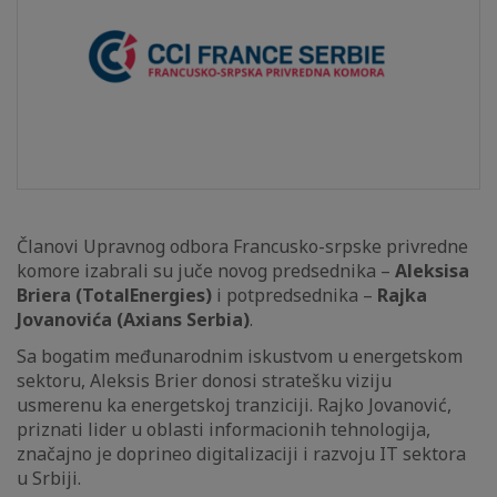
Članovi Upravnog odbora Francusko-srpske privredne
komore izabrali su juče novog predsednika –
Aleksisa
Briera (TotalEnergies)
i potpredsednika –
Rajka
Jovanovića (Axians Serbia)
.
Sa bogatim međunarodnim iskustvom u energetskom
sektoru, Aleksis Brier donosi stratešku viziju
usmerenu ka energetskoj tranziciji. Rajko Jovanović,
priznati lider u oblasti informacionih tehnologija,
značajno je doprineo digitalizaciji i razvoju IT sektora
u Srbiji.