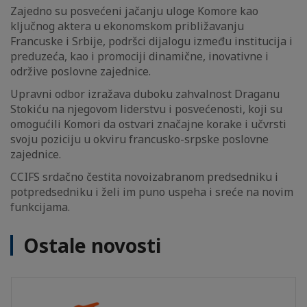
Zajedno su posvećeni jačanju uloge Komore kao
ključnog aktera u ekonomskom približavanju
Francuske i Srbije, podršci dijalogu između institucija i
preduzeća, kao i promociji dinamične, inovativne i
održive poslovne zajednice.
Upravni odbor izražava duboku zahvalnost Draganu
Stokiću na njegovom liderstvu i posvećenosti, koji su
omogućili Komori da ostvari značajne korake i učvrsti
svoju poziciju u okviru francusko-srpske poslovne
zajednice.
CCIFS srdačno čestita novoizabranom predsedniku i
potpredsedniku i želi im puno uspeha i sreće na novim
funkcijama.
Ostale novosti