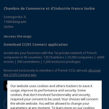
Chambre de Commerce et d'Industrie France Serbie
Svetogorska 7L
11000 Belgrade
Serbie
(Access the map)
Download CCIFI Connect application
Accelerate your business with the 1st private network of French
companies in 95 countries: 120 Chambers | 33,000 companies | 4,000
events | 300 committees | 1,200 exclusive privileges
Reserved exclusively to members of French CCIs abroad,
discover
the CCIFI Connect app
.
Our website uses cookies and others trackers to ease it
usage, improve its performance and security. Some
cookies, that don't involved functionnality and security,
required your consent to be used. Your choices will concern
the whole website. You will be allowed to change your
parameters at any moment. To learn more on our cookies