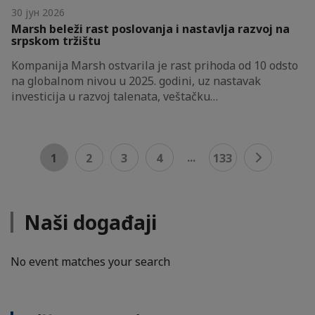
30 јун 2026
Marsh beleži rast poslovanja i nastavlja razvoj na
srpskom tržištu
Kompanija Marsh ostvarila je rast prihoda od 10 odsto
na globalnom nivou u 2025. godini, uz nastavak
investicija u razvoj talenata, veštačku…
...
1
2
3
4
133
Naši događaji
No event matches your search