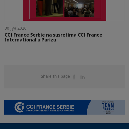
30 јун 2026
CCI France Serbie na susretima CCI France
International u Parizu
Share
Share
Share this page
on
on
Facebook
Linkedin