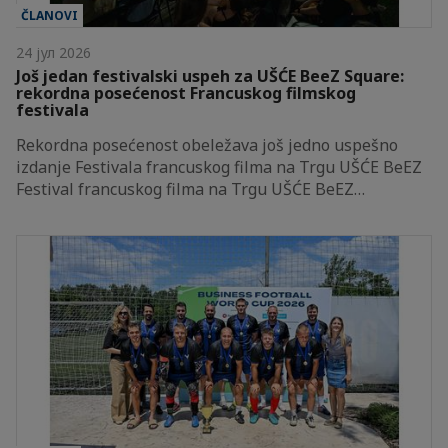
ČLANOVI
24 јул 2026
Još jedan festivalski uspeh za UŠĆE BeeZ Square:
rekordna posećenost Francuskog filmskog
festivala
Rekordna posećenost obeležava još jedno uspešno
izdanje Festivala francuskog filma na Trgu UŠĆE BeEZ
Festival francuskog filma na Trgu UŠĆE BeEZ…