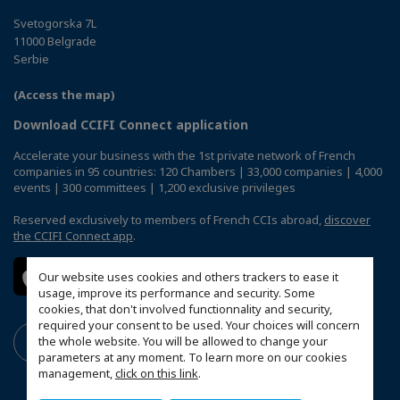
Svetogorska 7L
11000 Belgrade
Serbie
(Access the map)
Download CCIFI Connect application
Accelerate your business with the 1st private network of French
companies in 95 countries: 120 Chambers | 33,000 companies | 4,000
events | 300 committees | 1,200 exclusive privileges
Reserved exclusively to members of French CCIs abroad,
discover
the CCIFI Connect app
.
Our website uses cookies and others trackers to ease it
usage, improve its performance and security. Some
cookies, that don't involved functionnality and security,
required your consent to be used. Your choices will concern
the whole website. You will be allowed to change your
parameters at any moment. To learn more on our cookies
management,
click on this link
.