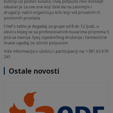
kuhinji uz pomoć kuvara. Ovaj potpuno novi koncept
idealan je za sve one koji žele da na zanimljiv i
drugačiji način organizuju bilo koji vid privatnih ili
poslovnih proslava.
Chef’s table je događaj za grupe od 8 do 12 ljudi, u
okviru kojeg se sa profesionalnim kuvarima priprema 5
jela sa menija. Spoj zajedničkog druženja i fantastične
hrane ugođaj će učiniti potpunim.
Više informacija o učešću i participaciji na: +381 63 670
241
Ostale novosti