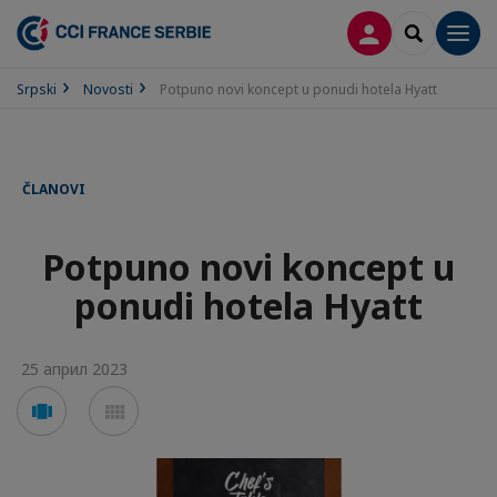
PRIJAVA
SEARCH
Men
Srpski
Novosti
Potpuno novi koncept u ponudi hotela Hyatt
ČLANOVI
Potpuno novi koncept u
ponudi hotela Hyatt
25 април 2023
Voir
Voir
en
en
mode
mode
carousel
mosaïque