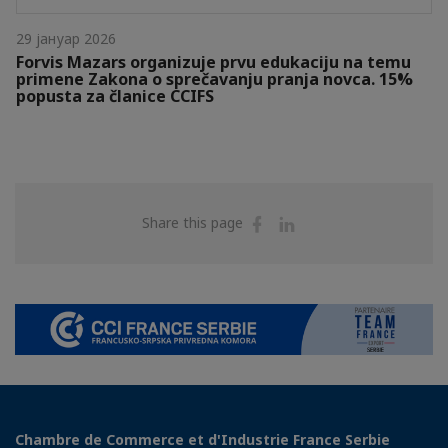
29 јануар 2026
Forvis Mazars organizuje prvu edukaciju na temu
primene Zakona o sprečavanju pranja novca. 15%
popusta za članice CCIFS
Share
Share
Share this page
on
on
Facebook
Linkedin
Chambre de Commerce et d'Industrie France Serbie