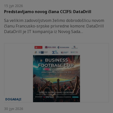
15 јул 2026
Predstavljamo novog člana CCIFS: DataDrill
Sa velikim zadovoljstvom želimo dobrodošlicu novom
članu Francusko-srpske privredne komore: DataDrill
DataDrill je IT kompanija iz Novog Sada…
DOGAĐAJI
30 јун 2026