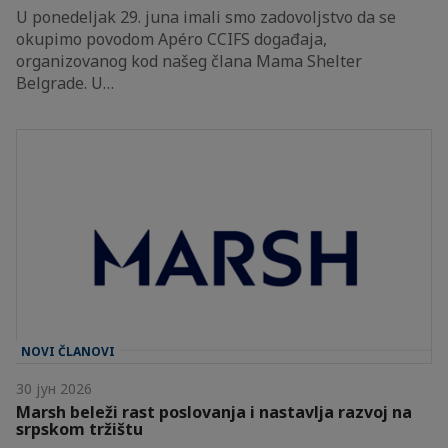
U ponedeljak 29. juna imali smo zadovoljstvo da se
okupimo povodom Apéro CCIFS događaja,
organizovanog kod našeg člana Mama Shelter
Belgrade. U…
NOVI ČLANOVI
30 јун 2026
Marsh beleži rast poslovanja i nastavlja razvoj na
srpskom tržištu