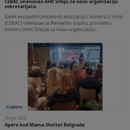
CEBAC imenovao AHK Srbiju za novu organizaciju
sekretarijata
Savet evropskih poslovnih asocijacija i komora u Srbiji
(CEBAC) imenovao je Nemačko-srpsku privrednu
komoru (AHK Srbija) za novu organizaciju…
ČLANOVI
30 јун 2026
Apéro kod Mama Shelter Belgrade