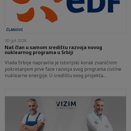
ČLANOVI
30 јул 2026
Naš član u samom središtu razvoja novog
nuklearnog programa u Srbiji
Vlada Srbije napravila je istorijski korak zvaničnim
pokretanjem prve faze razvoja svog programa civilne
nuklearne energije. U središtu ovog projekta…