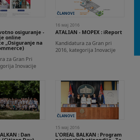
ČLANOVI
6
16 мај 2016
otno osiguranje -
ATALIAN - MOPEX : iReport
e online
ce „Osiguranje na
Kandidatura za Gran pri
-commerce)
2016, kategorija Inovacije
ra za Gran Pri
gorija Inovacije
ČLANOVI
6
15 мај 2016
BALKAN : Dan
L'OREAL BALKAN : Program
 (Citizen Day)
nacionalnih stipendija „Za