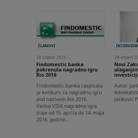
ČLANOVI
INTERVIE
28 април 2016
28 април 2
Findomestic banka
Novi Zak
pokrenula nagradnu igru
ulaganjim
Rio 2016
investicij
Findomestic banka raspisala
Autor: Jan
je konkurs za nagradnu igru
Advokatsk
pod nazivom Rio 2016.
Janković 
Velika VISA nagradna igra
traje od 15. aprila do 14. maja
2016. godine.…