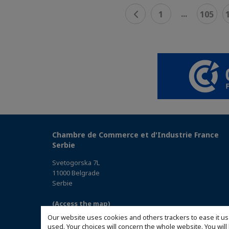
...
1
105
Chambre de Commerce et d'Industrie France
Serbie
Svetogorska 7L
11000 Belgrade
Serbie
(Access the map)
Our website uses cookies and others trackers to ease it us
used. Your choices will concern the whole website. You w