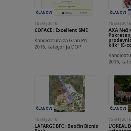
ČLANOVI
ČLANOVI
16 мај 2016
16 мај 201
COFACE : Excellent SME
AXA Neživ
Pokretanj
prodavni
Kandidatura za Gran Pri
klik“ (E
2016, kategorija DOP
Kandidatu
2016, kate
ČLANOVI
ČLANOVI
16 мај 2016
15 мај 201
LAFARGE BFC : Beočin Biznis
L'OREAL 
Park
volontera