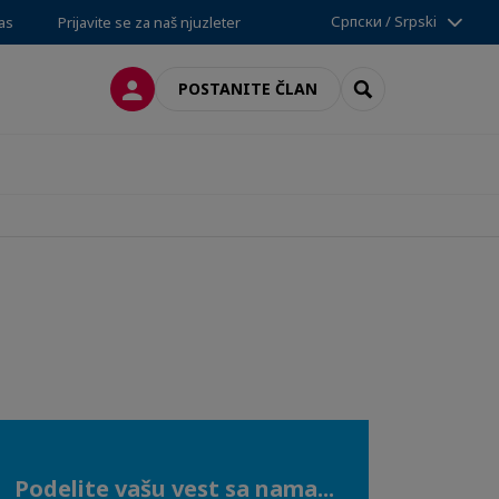
Српски / Srpski
nas
Prijavite se za naš njuzleter
PRIJAVA
SEARCH
POSTANITE ČLAN
Podelite vašu vest sa nama...