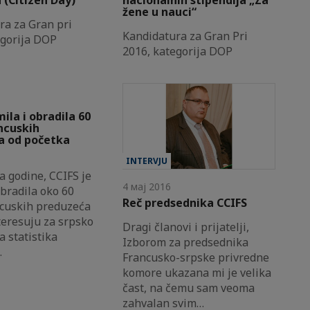
žene u nauci“
ra za Gran pri
Kandidatura za Gran Pri
egorija DOP
2016, kategorija DOP
mila i obradila 60
ncuskih
a od početka
INTERVJU
a godine, CCIFS je
4 мај 2016
obradila oko 60
Reč predsednika CCIFS
ncuskih preduzeća
teresuju za srpsko
Dragi članovi i prijatelji,
a statistika
Izborom za predsednika
…
Francusko-srpske privredne
komore ukazana mi je velika
čast, na čemu sam veoma
zahvalan svim…