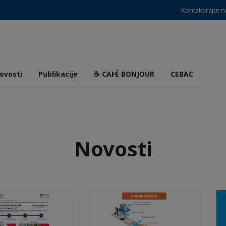
Kontaktirajte 
ovosti
Publikacije
☕ CAFÉ BONJOUR
CEBAC
Novosti