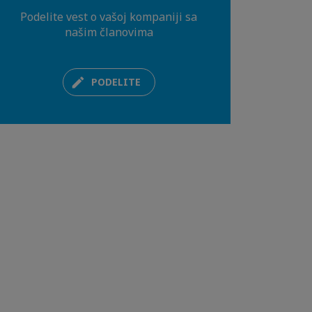
Podelite vest o vašoj kompaniji sa
našim članovima
PODELITE