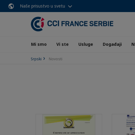
Naše prisustvo u svetu
Mi smo
Vi ste
Usluge
Događaji
N
Srpski
Novosti