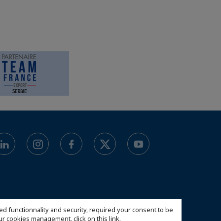
ed functionnality and security, required your consent to be
 our cookies management,
click on this link
.