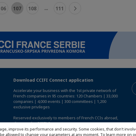
...
106
107
108
111
Download CCIFI Connect application
Accelerate your business with the 1st private network of
French companies in 95 countries: 120 Chambers | 33,000
companies | 4,000 events | 300 committees | 1,200
exclusive privileges
Reserved exclusively to members of French CCIs abroad,
discover the CCIFI Connect app
.
age, improve its performance and security. Some cookies, that don't involv
ill be allowed to change your parameters at any moment. To learn more on