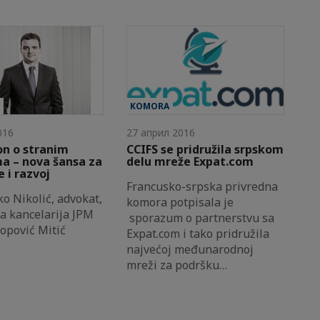
W
KOMORA
016
27 април 2016
on o stranim
CCIFS se pridružila srpskom
a – nova šansa za
delu mreže Expat.com
e i razvoj
Francusko-srpska privredna
ko Nikolić, advokat,
komora potpisala je
a kancelarija JPM
sporazum o partnerstvu sa
Popović Mitić
Expat.com i tako pridružila
najvećoj međunarodnoj
mreži za podršku…