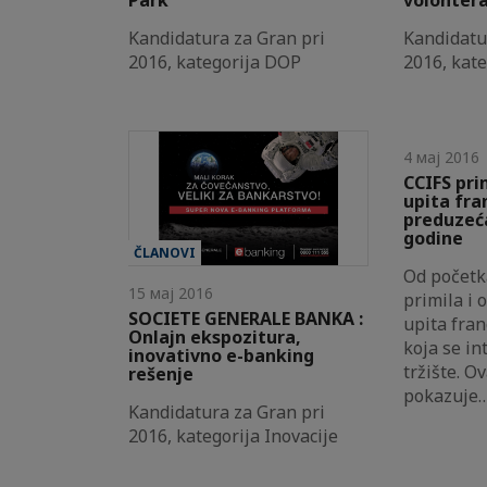
Kandidatura za Gran pri
Kandidatu
2016, kategorija DOP
2016, kat
4 мај 2016
CCIFS pri
upita fra
preduzeć
godine
ČLANOVI
Od početk
15 мај 2016
primila i 
SOCIETE GENERALE BANKA :
upita fra
Onlajn ekspozitura,
koja se in
inovativno e-banking
tržište. Ov
rešenje
pokazuje
Kandidatura za Gran pri
2016, kategorija Inovacije