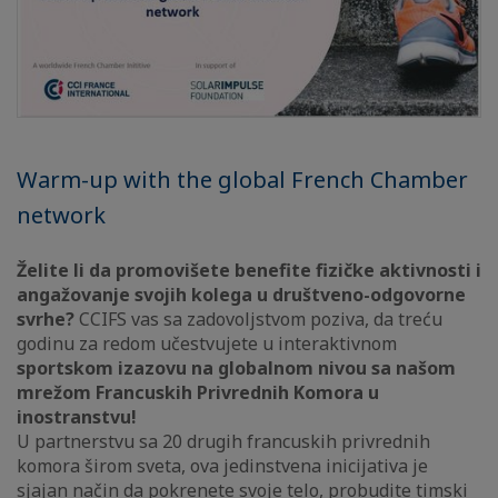
Warm-up with the global French Chamber
network
Želite li da promovišete benefite fizičke aktivnosti i
angažovanje svojih kolega u društveno-odgovorne
svrhe?
CCIFS vas sa zadovoljstvom poziva, da treću
godinu za redom učestvujete u interaktivnom
sportskom izazovu na globalnom nivou sa našom
mrežom Francuskih Privrednih Komora u
inostranstvu!
U partnerstvu sa 20 drugih francuskih privrednih
komora širom sveta, ova jedinstvena inicijativa je
sjajan način da pokrenete svoje telo, probudite timski