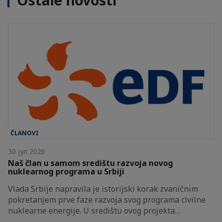
Ostale novosti
ČLANOVI
30 јул 2026
Naš član u samom središtu razvoja novog
nuklearnog programa u Srbiji
Vlada Srbije napravila je istorijski korak zvaničnim
pokretanjem prve faze razvoja svog programa civilne
nuklearne energije. U središtu ovog projekta…