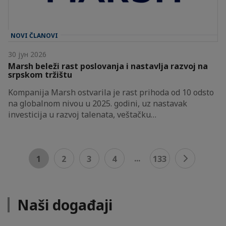
NOVI ČLANOVI
30 јун 2026
Marsh beleži rast poslovanja i nastavlja razvoj na
srpskom tržištu
Kompanija Marsh ostvarila je rast prihoda od 10 odsto
na globalnom nivou u 2025. godini, uz nastavak
investicija u razvoj talenata, veštačku…
...
1
2
3
4
133
Naši događaji