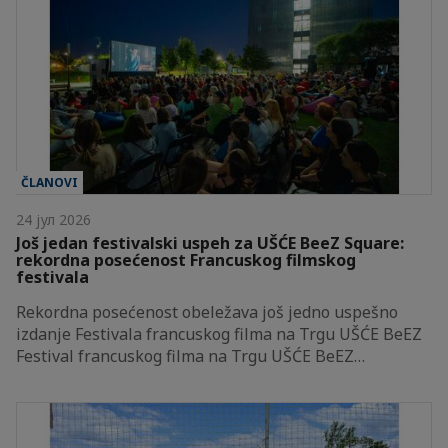
ČLANOVI
24 јул 2026
Još jedan festivalski uspeh za UŠĆE BeeZ Square:
rekordna posećenost Francuskog filmskog
festivala
Rekordna posećenost obeležava još jedno uspešno
izdanje Festivala francuskog filma na Trgu UŠĆE BeEZ
Festival francuskog filma na Trgu UŠĆE BeEZ…