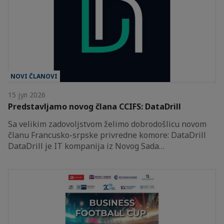
NOVI ČLANOVI
15 јул 2026
Predstavljamo novog člana CCIFS: DataDrill
Sa velikim zadovoljstvom želimo dobrodošlicu novom
članu Francusko-srpske privredne komore: DataDrill
DataDrill je IT kompanija iz Novog Sada…