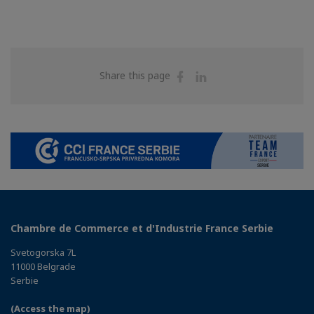
Share
Share
Share this page
on
on
Facebook
Linkedin
Chambre de Commerce et d'Industrie France Serbie
Svetogorska 7L
11000 Belgrade
Serbie
(Access the map)