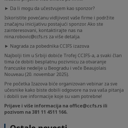
► Da li mogu da učestvujem kao sponzor?
Iskoristite povećanu vidljivost vaše firme i podržite
značajnu inicijativu postajući sponzor. Ako ste
zainteresovani, kontaktirajte nas na
nina.robovic@ccfs.rs za više detalja.
► Nagrada za pobednika CCIFS izazova
Najbolji tim u Srbiji dobiće Trofej CCIFS-a, a svaki član
tima će dobiti besplatnu pozivnicu za otvaranje
francuske nedelje u Beogradu i veče Beaujolais
Nouveau (20. novembar 2025).
Pre početka Izazova biće organizovan vebinar za sve
učesnike kako biste dobili odgovore na sva vaša pitanja
i dobili sve informacije koje su vam potrebne!
Prijave i više informacija na office@ccfs.rs ili
pozivom na 381 11 4511 166.