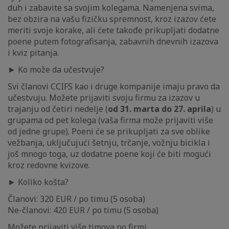
duh i zabavite sa svojim kolegama. Namenjena svima,
bez obzira na vašu fizičku spremnost, kroz izazov ćete
meriti svoje korake, ali ćete takođe prikupljati dodatne
poene putem fotografisanja, zabavnih dnevnih izazova
i kviz pitanja.
► Ko može da učestvuje?
Svi članovi CCIFS kao i druge kompanije imaju pravo da
učestvuju. Možete prijaviti svoju firmu za izazov u
trajanju od četiri nedelje (
od 31. marta do 27. aprila
) u
grupama od pet kolega (vaša firma može prijaviti više
od jedne grupe). Poeni će se prikupljati za sve oblike
vežbanja, uključujući šetnju, trčanje, vožnju bicikla i
još mnogo toga, uz dodatne poene koji će biti mogući
kroz redovne kvizove.
► Koliko košta?
Članovi: 320 EUR / po timu (5 osoba)
Ne-članovi: 420 EUR / po timu (5 osoba)
Možete prijaviti više timova po firmi.