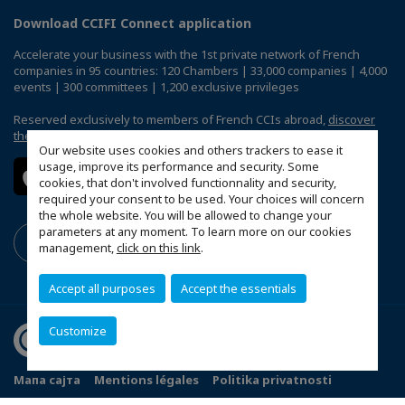
Download CCIFI Connect application
Accelerate your business with the 1st private network of French
companies in 95 countries: 120 Chambers | 33,000 companies | 4,000
events | 300 committees | 1,200 exclusive privileges
Reserved exclusively to members of French CCIs abroad,
discover
the CCIFI Connect app
.
Our website uses cookies and others trackers to ease it
usage, improve its performance and security. Some
cookies, that don't involved functionnality and security,
required your consent to be used. Your choices will concern
the whole website. You will be allowed to change your
parameters at any moment. To learn more on our cookies
management,
click on this link
.
Accept all purposes
Accept the essentials
Customize
Мапа сајта
Mentions légales
Politika privatnosti